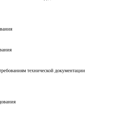
ования
ования
, требованиям технической документации
дования