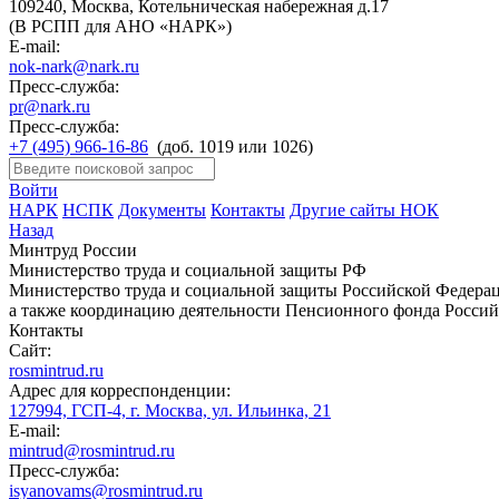
109240, Москва, Котельническая набережная д.17
(В РСПП для АНО «НАРК»)
E-mail:
nok-nark@nark.ru
Пресс-служба:
pr@nark.ru
Пресс-служба:
+7 (495) 966-16-86
(доб. 1019 или 1026)
Войти
НАРК
НСПК
Документы
Контакты
Другие сайты НОК
Назад
Минтруд России
Министерство труда и социальной защиты РФ
Министерство труда и социальной защиты Российской Федераци
а также координацию деятельности Пенсионного фонда Россий
Контакты
Сайт:
rosmintrud.ru
Адрес для корреспонденции:
127994, ГСП-4, г. Москва, ул. Ильинка, 21
E-mail:
mintrud@rosmintrud.ru
Пресс-служба:
isyanovams@rosmintrud.ru