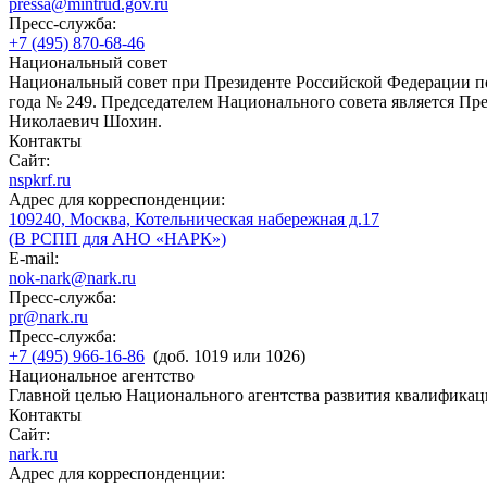
pressa@mintrud.gov.ru
Пресс-служба:
+7 (495) 870-68-46
Национальный совет
Национальный совет при Президенте Российской Федерации по
года № 249. Председателем Национального совета является П
Николаевич Шохин.
Контакты
Сайт:
nspkrf.ru
Адрес для корреспонденции:
109240, Москва, Котельническая набережная д.17
(В РСПП для АНО «НАРК»)
E-mail:
nok-nark@nark.ru
Пресс-служба:
pr@nark.ru
Пресс-служба:
+7 (495) 966-16-86
(доб. 1019 или 1026)
Национальное агентство
Главной целью Национального агентства развития квалификац
Контакты
Сайт:
nark.ru
Адрес для корреспонденции: