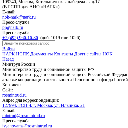
109240, Москва, Котельническая набережная д.17
(В РСПП для АНО «НАРК»)
E-mail:
nok-nark@nark.ru
Пресс-служба:
pr@nark.ru
Пресс-служба:
+7 (495) 966-16-86
(доб. 1019 или 1026)
Войти
НАРК
НСПК
Документы
Контакты
Другие сайты НОК
Назад
Минтруд России
Министерство труда и социальной защиты РФ
Министерство труда и социальной защиты Российской Федераци
а также координацию деятельности Пенсионного фонда Россий
Контакты
Сайт:
rosmintrud.ru
Адрес для корреспонденции:
127994, ГСП-4, г. Москва, ул. Ильинка, 21
E-mail:
mintrud@rosmintrud.ru
Пресс-служба:
isyanovams@rosmintrud.ru