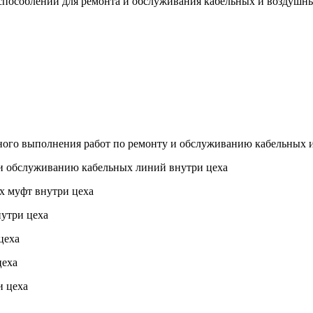
способлений для ремонта и обслуживания кабельных и воздушн
асного выполнения работ по ремонту и обслуживанию кабельных
 и обслуживанию кабельных линий внутри цеха
х муфт внутри цеха
нутри цеха
цеха
цеха
и цеха
а