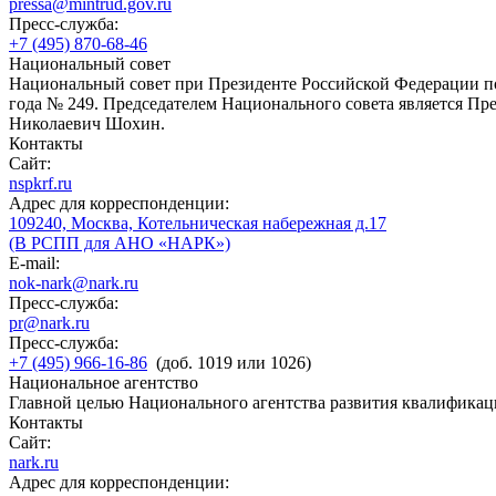
pressa@mintrud.gov.ru
Пресс-служба:
+7 (495) 870-68-46
Национальный совет
Национальный совет при Президенте Российской Федерации по
года № 249. Председателем Национального совета является П
Николаевич Шохин.
Контакты
Сайт:
nspkrf.ru
Адрес для корреспонденции:
109240, Москва, Котельническая набережная д.17
(В РСПП для АНО «НАРК»)
E-mail:
nok-nark@nark.ru
Пресс-служба:
pr@nark.ru
Пресс-служба:
+7 (495) 966-16-86
(доб. 1019 или 1026)
Национальное агентство
Главной целью Национального агентства развития квалификац
Контакты
Сайт:
nark.ru
Адрес для корреспонденции: