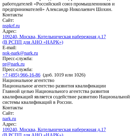
работодателей «Российский союз промышленников и
предпринимателей» Александр Николаевич Шохин.
Контакты
Сайт:
nspkrf.ru
Адрес:
109240, Москва, Котельническая набережная д.17
(В РСПП для АНО «НАРК»)
E-mail:
nok-nark@nark.ru
Пресс-служба:
pr@nark.ru
Пресс-служба:
+7 (495) 966-16-86
(доб. 1019 или 1026)
Национальное агентство
Национальное агентство развития квалификации
Главной целью Национального агентства развития
квалификаций является содействие развитию Национальной
системы квалификаций в России.
Контакты
Сайт:
nark.ru
Адрес:
109240, Москва, Котельническая набережная д.17
(В РСПП для АНО «НАРК»)