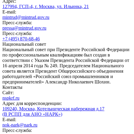
Адрес:
127994, ГСП-4, г. Москва, ул. Ильинка, 21
E-mail:
mintrud@mintrud.gov.ru
Пресс-служба:
pressa@mintrud.gov.ru
Пресс-служба:
+7 (495) 870-68-46
Национальный совет
Национальный совет при Президенте Российской Федерации
по профессиональным квалификациям был создан в
соответствии с Указом Президента Российской Федерации от
16 апреля 2014 года № 249. Председателем Национального
совета является Президент Общероссийского объединения
работодателей «Российский союз промышленников и
предпринимателей» Александр Николаевич Шохин.
Контакты
Сайт:
nspkrf.ru
Адрес для корреспонденции:
109240, Москва, Котельническая набережная д.17
(В РСПП для АНО «НАРК»)
E-mail:
nok-nark@nark.ru
Пресс-служба: