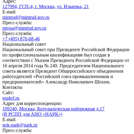
Адрес:
127994, ГСП-4, г. Москва, ул. Ильинка, 21
E-mail:
mintrud@mintrud.gov.ru
Пресс-служба:
pressa@mintrud.gov.ru
Пресс-служба:
+7 (495) 870-68-46
Национальный совет
Национальный совет при Президенте Российской Федерации
по профессиональным квалификациям был создан в
соответствии с Указом Президента Российской Федерации от
16 апреля 2014 года № 249. Председателем Национального
совета является Президент Общероссийского объединения
работодателей «Российский союз промышленников и
предпринимателей» Александр Николаевич Шохин.
Контакты
Сайт:
nspkrf.ru
Адрес для корреспонденции:
109240, Москва, Котельническая набережная д.17
(В РСПП для АНО «НАРК»)
E-mail:
nok-nark@nark.ru
Пресс-служба: