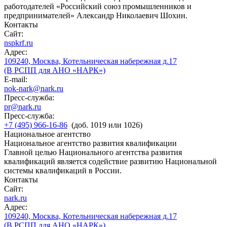
работодателей «Российский союз промышленников и
предпринимателей» Александр Николаевич Шохин.
Контакты
Сайт:
nspkrf.ru
Адрес:
109240, Москва, Котельническая набережная д.17
(В РСПП для АНО «НАРК»)
E-mail:
nok-nark@nark.ru
Пресс-служба:
pr@nark.ru
Пресс-служба:
+7 (495) 966-16-86
(доб. 1019 или 1026)
Национальное агентство
Национальное агентство развития квалификации
Главной целью Национального агентства развития
квалификаций является содействие развитию Национальной
системы квалификаций в России.
Контакты
Сайт:
nark.ru
Адрес:
109240, Москва, Котельническая набережная д.17
(В РСПП для АНО «НАРК»)