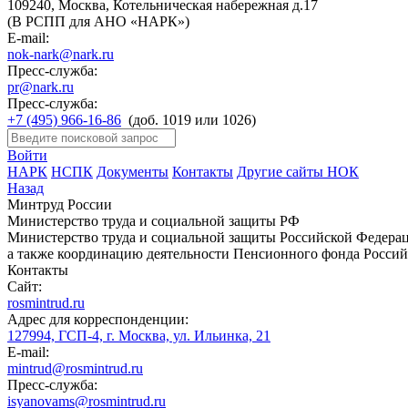
109240, Москва, Котельническая набережная д.17
(В РСПП для АНО «НАРК»)
E-mail:
nok-nark@nark.ru
Пресс-служба:
pr@nark.ru
Пресс-служба:
+7 (495) 966-16-86
(доб. 1019 или 1026)
Войти
НАРК
НСПК
Документы
Контакты
Другие сайты НОК
Назад
Минтруд России
Министерство труда и социальной защиты РФ
Министерство труда и социальной защиты Российской Федераци
а также координацию деятельности Пенсионного фонда Россий
Контакты
Сайт:
rosmintrud.ru
Адрес для корреспонденции:
127994, ГСП-4, г. Москва, ул. Ильинка, 21
E-mail:
mintrud@rosmintrud.ru
Пресс-служба:
isyanovams@rosmintrud.ru