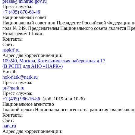
pressa@mintrud.gov.ru
Пресс-служба:
+7 (495) 870-68-46
Национальный совет
Национальный совет при Президенте Российской Федерации по
года № 249. Председателем Национального совета является П
Николаевич Шохин.
Контакты
Сайт:
nspkrf.ru
Адрес для корреспонденции:
109240, Москва, Котельническая набережная д.17
(В РСПП для АНО «НАРК»)
E-mail:
nok-nark@nark.ru
Пресс-служба:
pr@nark.ru
Пресс-служба:
+7 (495) 966-16-86
(доб. 1019 или 1026)
Национальное агентство
Главной целью Национального агентства развития квалификац
Контакты
Сайт:
nark.ru
Адрес для корреспонденции: