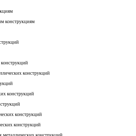
укциям
им конструкциям
нструкций
х конструкций
аллических конструкций
рукций
ких конструкций
нструкций
ческих конструкций
ческих конструкций
х металлических конструкций