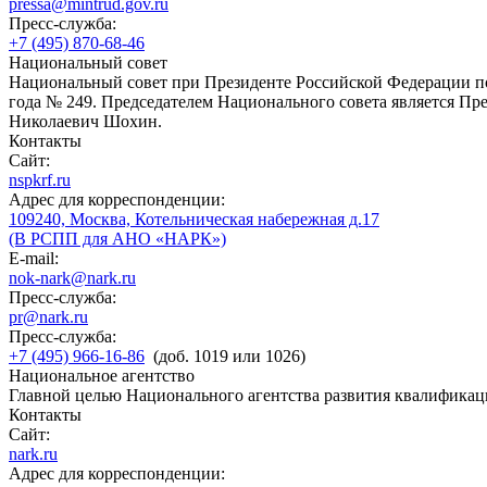
pressa@mintrud.gov.ru
Пресс-служба:
+7 (495) 870-68-46
Национальный совет
Национальный совет при Президенте Российской Федерации по
года № 249. Председателем Национального совета является П
Николаевич Шохин.
Контакты
Сайт:
nspkrf.ru
Адрес для корреспонденции:
109240, Москва, Котельническая набережная д.17
(В РСПП для АНО «НАРК»)
E-mail:
nok-nark@nark.ru
Пресс-служба:
pr@nark.ru
Пресс-служба:
+7 (495) 966-16-86
(доб. 1019 или 1026)
Национальное агентство
Главной целью Национального агентства развития квалификац
Контакты
Сайт:
nark.ru
Адрес для корреспонденции: