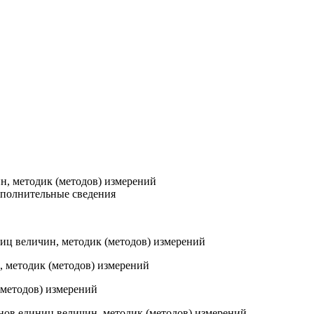
н, методик (методов) измерений
ополнительные сведения
ниц величин, методик (методов) измерений
, методик (методов) измерений
(методов) измерений
онов единиц величин, методик (методов) измерений