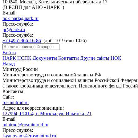
109240, Москва, Котельническая набережная д.17
(В РСПП для АНО «НАРК»)
E-mail:
nok-nark@nark.ru
Пресс-служба:
pr@nark.ru
Пресс-служба:
+7 (495) 966-16-86
(доб. 1019 или 1026)
Войти
НАРК
НСПК
Документы
Контакты
Другие сайты НОК
Назад
Минтруд России
Министерство труда и социальной защиты РФ
Министерство труда и социальной защиты Российской Федераци
а также координацию деятельности Пенсионного фонда Россий
Контакты
Сайт:
rosmintrud.ru
Адрес для корреспонденции:
127994, ГСП-4, г. Москва, ул. Ильинка, 21
E-mail:
mintrud@rosmintrud.ru
Пресс-служба:
isyanovams@rosmintrud.ru