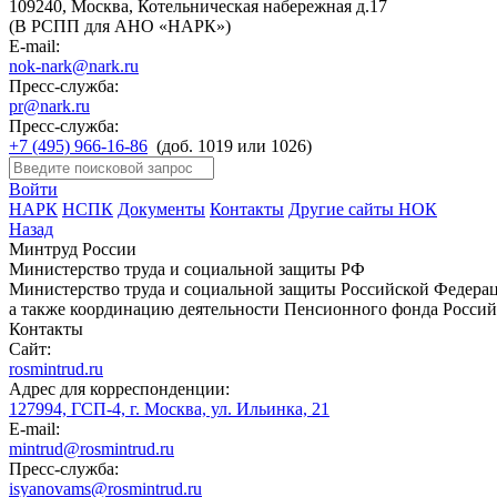
109240, Москва, Котельническая набережная д.17
(В РСПП для АНО «НАРК»)
E-mail:
nok-nark@nark.ru
Пресс-служба:
pr@nark.ru
Пресс-служба:
+7 (495) 966-16-86
(доб. 1019 или 1026)
Войти
НАРК
НСПК
Документы
Контакты
Другие сайты НОК
Назад
Минтруд России
Министерство труда и социальной защиты РФ
Министерство труда и социальной защиты Российской Федераци
а также координацию деятельности Пенсионного фонда Россий
Контакты
Сайт:
rosmintrud.ru
Адрес для корреспонденции:
127994, ГСП-4, г. Москва, ул. Ильинка, 21
E-mail:
mintrud@rosmintrud.ru
Пресс-служба:
isyanovams@rosmintrud.ru