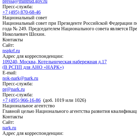
pressa@mintrud.gov.ru
Пресс-служба:
+7 (495) 870-68-46
Национальный совет
Национальный совет при Президенте Российской Федерации по
года № 249. Председателем Национального совета является П
Николаевич Шохин.
Контакты
Сайт:
nspkrf.ru
Адрес для корреспонденции:
109240, Москва, Котельническая набережная д.17
(В РСПП для АНО «НАРК»)
E-mail:
nok-nark@nark.ru
Пресс-служба:
pr@nark.ru
Пресс-служба:
+7 (495) 966-16-86
(доб. 1019 или 1026)
Национальное агентство
Главной целью Национального агентства развития квалификац
Контакты
Сайт:
nark.ru
Адрес для корреспонденции: