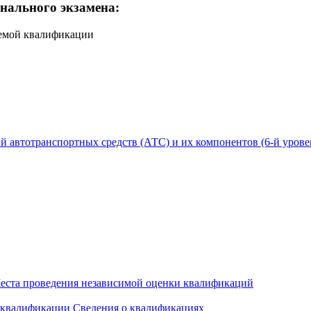
нального экзамена:
аемой квалификации
 автотранспортных средств (АТС) и их компонентов (6-й урове
еста проведения независимой оценки квалификаций
 квалификации
Сведения о квалификациях