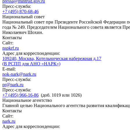
pressa@mintrud.gov.ru
Пресс-служба:
+7 (495) 870-68-46
Национальный совет
Национальный совет при Президенте Российской Федерации по
года № 249. Председателем Национального совета является П
Николаевич Шохин.
Контакты
Сайт:
nspkrf.ru
Адрес для корреспонденции:
109240, Москва, Котельническая набережная д.17
(В РСПП для АНО «НАРК»)
E-mail:
nok-nark@nark.ru
Пресс-служба:
pr@nark.ru
Пресс-служба:
+7 (495) 966-16-86
(доб. 1019 или 1026)
Национальное агентство
Главной целью Национального агентства развития квалификац
Контакты
Сайт:
nark.ru
Адрес для корреспонденции: