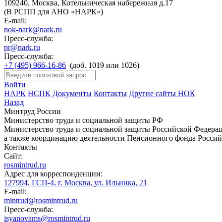
109240, Москва, Котельническая набережная д.17
(В РСПП для АНО «НАРК»)
E-mail:
nok-nark@nark.ru
Пресс-служба:
pr@nark.ru
Пресс-служба:
+7 (495) 966-16-86
(доб. 1019 или 1026)
Войти
НАРК
НСПК
Документы
Контакты
Другие сайты НОК
Назад
Минтруд России
Министерство труда и социальной защиты РФ
Министерство труда и социальной защиты Российской Федераци
а также координацию деятельности Пенсионного фонда Россий
Контакты
Сайт:
rosmintrud.ru
Адрес для корреспонденции:
127994, ГСП-4, г. Москва, ул. Ильинка, 21
E-mail:
mintrud@rosmintrud.ru
Пресс-служба:
isyanovams@rosmintrud.ru