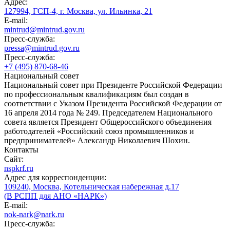
Адрес:
127994, ГСП-4, г. Москва, ул. Ильинка, 21
E-mail:
mintrud@mintrud.gov.ru
Пресс-служба:
pressa@mintrud.gov.ru
Пресс-служба:
+7 (495) 870-68-46
Национальный совет
Национальный совет при Президенте Российской Федерации
по профессиональным квалификациям был создан в
соответствии с Указом Президента Российской Федерации от
16 апреля 2014 года № 249. Председателем Национального
совета является Президент Общероссийского объединения
работодателей «Российский союз промышленников и
предпринимателей» Александр Николаевич Шохин.
Контакты
Сайт:
nspkrf.ru
Адрес для корреспонденции:
109240, Москва, Котельническая набережная д.17
(В РСПП для АНО «НАРК»)
E-mail:
nok-nark@nark.ru
Пресс-служба: