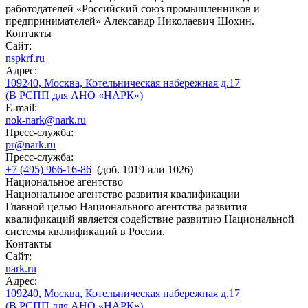
работодателей «Российский союз промышленников и
предпринимателей» Александр Николаевич Шохин.
Контакты
Сайт:
nspkrf.ru
Адрес:
109240, Москва, Котельническая набережная д.17
(В РСПП для АНО «НАРК»)
E-mail:
nok-nark@nark.ru
Пресс-служба:
pr@nark.ru
Пресс-служба:
+7 (495) 966-16-86
(доб. 1019 или 1026)
Национальное агентство
Национальное агентство развития квалификации
Главной целью Национального агентства развития
квалификаций является содействие развитию Национальной
системы квалификаций в России.
Контакты
Сайт:
nark.ru
Адрес:
109240, Москва, Котельническая набережная д.17
(В РСПП для АНО «НАРК»)