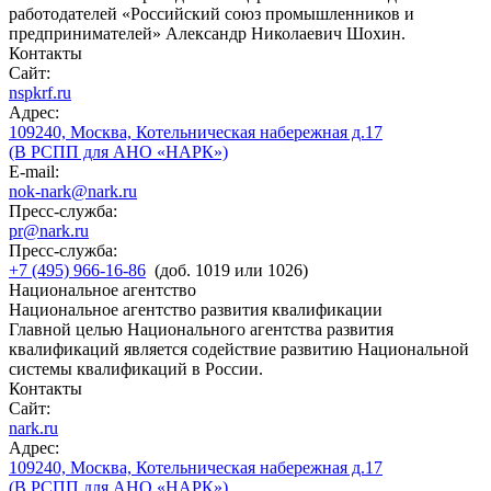
работодателей «Российский союз промышленников и
предпринимателей» Александр Николаевич Шохин.
Контакты
Сайт:
nspkrf.ru
Адрес:
109240, Москва, Котельническая набережная д.17
(В РСПП для АНО «НАРК»)
E-mail:
nok-nark@nark.ru
Пресс-служба:
pr@nark.ru
Пресс-служба:
+7 (495) 966-16-86
(доб. 1019 или 1026)
Национальное агентство
Национальное агентство развития квалификации
Главной целью Национального агентства развития
квалификаций является содействие развитию Национальной
системы квалификаций в России.
Контакты
Сайт:
nark.ru
Адрес:
109240, Москва, Котельническая набережная д.17
(В РСПП для АНО «НАРК»)