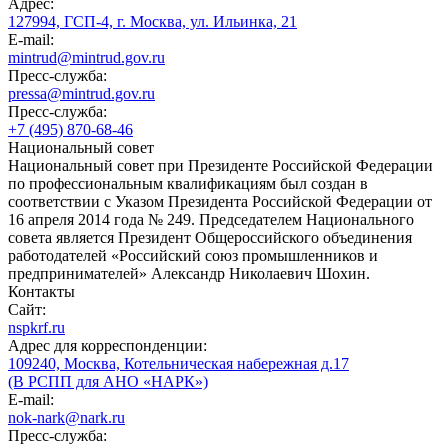
Адрес:
127994, ГСП-4, г. Москва, ул. Ильинка, 21
E-mail:
mintrud@mintrud.gov.ru
Пресс-служба:
pressa@mintrud.gov.ru
Пресс-служба:
+7 (495) 870-68-46
Национальный совет
Национальный совет при Президенте Российской Федерации
по профессиональным квалификациям был создан в
соответствии с Указом Президента Российской Федерации от
16 апреля 2014 года № 249. Председателем Национального
совета является Президент Общероссийского объединения
работодателей «Российский союз промышленников и
предпринимателей» Александр Николаевич Шохин.
Контакты
Сайт:
nspkrf.ru
Адрес для корреспонденции:
109240, Москва, Котельническая набережная д.17
(В РСПП для АНО «НАРК»)
E-mail:
nok-nark@nark.ru
Пресс-служба: