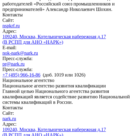
работодателей «Российский союз промышленников и
предпринимателей» Александр Николаевич Шохин.
Контакты
Сайт:
nspkrf.ru
Адрес:
109240, Москва, Котельническая набережная д.17
(В РСПП для АНО «НАРК»)
E-mail:
nok-nark@nark.ru
Пресс-служба:
pr@nark.ru
Пресс-служба:
+7 (495) 966-16-86
(доб. 1019 или 1026)
Национальное агентство
Национальное агентство развития квалификации
Главной целью Национального агентства развития
квалификаций является содействие развитию Национальной
системы квалификаций в России.
Контакты
Сайт:
nark.ru
Адрес:
109240, Москва, Котельническая набережная д.17
(В РСПП для АНО «НАРК»)