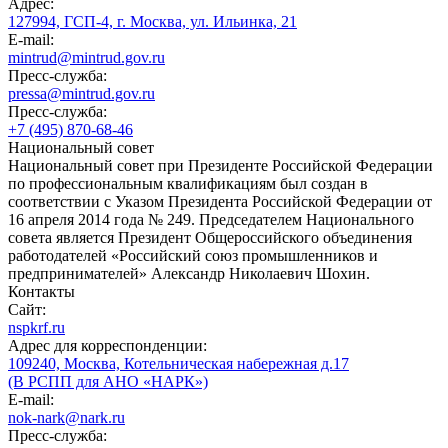
Адрес:
127994, ГСП-4, г. Москва, ул. Ильинка, 21
E-mail:
mintrud@mintrud.gov.ru
Пресс-служба:
pressa@mintrud.gov.ru
Пресс-служба:
+7 (495) 870-68-46
Национальный совет
Национальный совет при Президенте Российской Федерации
по профессиональным квалификациям был создан в
соответствии с Указом Президента Российской Федерации от
16 апреля 2014 года № 249. Председателем Национального
совета является Президент Общероссийского объединения
работодателей «Российский союз промышленников и
предпринимателей» Александр Николаевич Шохин.
Контакты
Сайт:
nspkrf.ru
Адрес для корреспонденции:
109240, Москва, Котельническая набережная д.17
(В РСПП для АНО «НАРК»)
E-mail:
nok-nark@nark.ru
Пресс-служба: