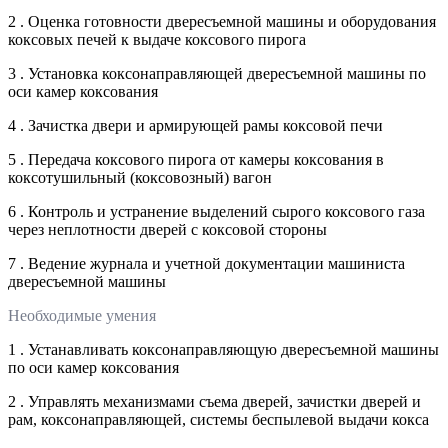
2 . Оценка готовности двересъемной машины и оборудования
коксовых печей к выдаче коксового пирога
3 . Установка коксонаправляющей двересъемной машины по
оси камер коксования
4 . Зачистка двери и армирующей рамы коксовой печи
5 . Передача коксового пирога от камеры коксования в
коксотушильный (коксовозный) вагон
6 . Контроль и устранение выделений сырого коксового газа
через неплотности дверей с коксовой стороны
7 . Ведение журнала и учетной документации машиниста
двересъемной машины
Необходимые умения
1 . Устанавливать коксонаправляющую двересъемной машины
по оси камер коксования
2 . Управлять механизмами съема дверей, зачистки дверей и
рам, коксонаправляющей, системы беспылевой выдачи кокса