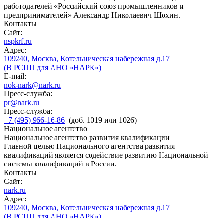
работодателей «Российский союз промышленников и
предпринимателей» Александр Николаевич Шохин.
Контакты
Сайт:
nspkrf.ru
Адрес:
109240, Москва, Котельническая набережная д.17
(В РСПП для АНО «НАРК»)
E-mail:
nok-nark@nark.ru
Пресс-служба:
pr@nark.ru
Пресс-служба:
+7 (495) 966-16-86
(доб. 1019 или 1026)
Национальное агентство
Национальное агентство развития квалификации
Главной целью Национального агентства развития
квалификаций является содействие развитию Национальной
системы квалификаций в России.
Контакты
Сайт:
nark.ru
Адрес:
109240, Москва, Котельническая набережная д.17
(В РСПП для АНО «НАРК»)