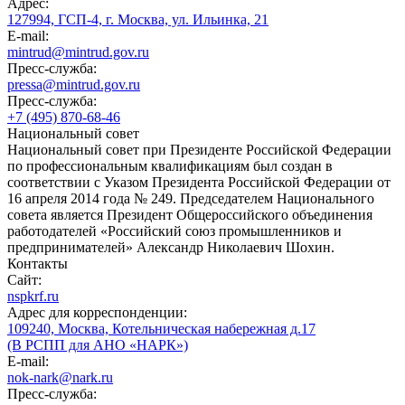
Адрес:
127994, ГСП-4, г. Москва, ул. Ильинка, 21
E-mail:
mintrud@mintrud.gov.ru
Пресс-служба:
pressa@mintrud.gov.ru
Пресс-служба:
+7 (495) 870-68-46
Национальный совет
Национальный совет при Президенте Российской Федерации
по профессиональным квалификациям был создан в
соответствии с Указом Президента Российской Федерации от
16 апреля 2014 года № 249. Председателем Национального
совета является Президент Общероссийского объединения
работодателей «Российский союз промышленников и
предпринимателей» Александр Николаевич Шохин.
Контакты
Сайт:
nspkrf.ru
Адрес для корреспонденции:
109240, Москва, Котельническая набережная д.17
(В РСПП для АНО «НАРК»)
E-mail:
nok-nark@nark.ru
Пресс-служба: