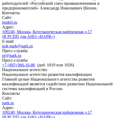
работодателей «Российский союз промышленников и
предпринимателей» Александр Николаевич Шохин.
Контакты
Сайт:
nspkrf.ru
Адрес:
109240, Москва, Котельническая набережная д.17
(В РСПП для АНО «НАРК»)
E-mail:
nok-nark@nark.ru
Пресс-служба:
pr@nark.ru
Пресс-служба:
+7 (495) 966-16-86
(доб. 1019 или 1026)
Национальное агентство
Национальное агентство развития квалификации
Главной целью Национального агентства развития
квалификаций является содействие развитию Национальной
системы квалификаций в России.
Контакты
Сайт:
nark.ru
Адрес:
109240, Москва, Котельническая набережная д.17
(В РСПП для АНО «НАРК»)