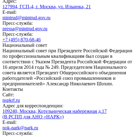
Адрес:
127994, ГСП-4, г. Москва, ул. Ильинка, 21
E-mail:
mintrud@mintrud.gov.ru
Пресс-служба:
pressa@mintrud.gov.ru
Пресс-служба:
+7 (495) 870-68-46
Национальный совет
Национальный совет при Президенте Российской Федерации
по профессиональным квалификациям был создан в
соответствии с Указом Президента Российской Федерации от
16 апреля 2014 года № 249. Председателем Национального
совета является Президент Общероссийского объединения
работодателей «Российский союз промышленников и
предпринимателей» Александр Николаевич Шохин.
Контакты
Сайт:
nspkrf.ru
Адрес для корреспонденции:
109240, Москва, Котельническая набережная д.17
(В РСПП для АНО «НАРК»)
E-mail:
nok-nark@nark.ru
Пресс-служба: