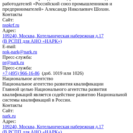
работодателей «Российский союз промышленников и
предпринимателей» Александр Николаевич Шохин.
Контакты
Сайт:
nspkrf.ru
Адрес:
109240, Москва, Котельническая набережная д.17
(В РСПП для АНО «НАРК»)
E-mail:
nok-nark@nark.ru
Пресс-служба:
pr@nark.ru
Пресс-служба:
+7 (495) 966-16-86
(доб. 1019 или 1026)
Национальное агентство
Национальное агентство развития квалификации
Главной целью Национального агентства развития
квалификаций является содействие развитию Национальной
системы квалификаций в России.
Контакты
Сайт:
nark.ru
Адрес:
109240, Москва, Котельническая набережная д.17
(В РСПП для АНО «НАРК»)