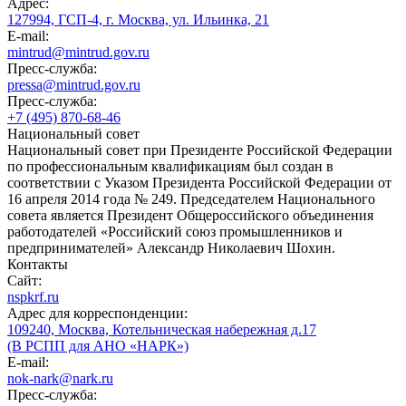
Адрес:
127994, ГСП-4, г. Москва, ул. Ильинка, 21
E-mail:
mintrud@mintrud.gov.ru
Пресс-служба:
pressa@mintrud.gov.ru
Пресс-служба:
+7 (495) 870-68-46
Национальный совет
Национальный совет при Президенте Российской Федерации
по профессиональным квалификациям был создан в
соответствии с Указом Президента Российской Федерации от
16 апреля 2014 года № 249. Председателем Национального
совета является Президент Общероссийского объединения
работодателей «Российский союз промышленников и
предпринимателей» Александр Николаевич Шохин.
Контакты
Сайт:
nspkrf.ru
Адрес для корреспонденции:
109240, Москва, Котельническая набережная д.17
(В РСПП для АНО «НАРК»)
E-mail:
nok-nark@nark.ru
Пресс-служба: