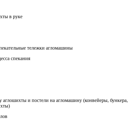
хты в руке
 спекательные тележки агломашины
цесса спекания
у аглошихты и постели на агломашину (конвейеры, бункера,
ихты)
алов