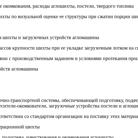
ее окомкования, расходы аглошихты, постели, твердого топлива
ихты по визуальной оценке ее структуры при сжатии порции ши
ля шихты и загрузочных устройств агломашины
классов крупности шихты при ее укладке загрузочным лотком на
ствии с производственным заданием и условиями протекания про
ройств агломашины
точно-транспортной системы, обеспечивающей подготовку, подач
есители-окомкователи, загрузочные устройства постели и аглош
соответствии со стандартом организации на поставку этих матери
мерационной шихты
, подогрева, известкования и окомкования аглошихты