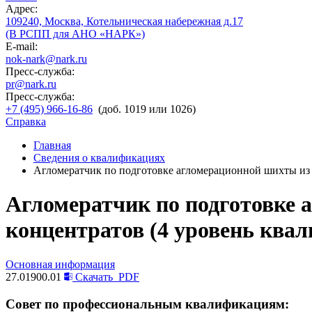
Адрес:
109240, Москва, Котельническая набережная д.17
(В РСПП для АНО «НАРК»)
E-mail:
nok-nark@nark.ru
Пресс-служба:
pr@nark.ru
Пресс-служба:
+7 (495) 966-16-86
(доб. 1019 или 1026)
Справка
Главная
Сведения о квалификациях
Агломератчик по подготовке агломерационной шихты из 
Агломератчик по подготовке 
концентратов (4 уровень ква
Основная информация
27.01900.01
Скачать
PDF
Совет по профессиональным квалификациям: