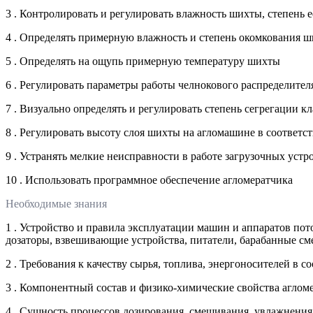
3 . Контролировать и регулировать влажность шихты, степень 
4 . Определять примерную влажность и степень окомкования ш
5 . Определять на ощупь примерную температуру шихты
6 . Регулировать параметры работы челнокового распределите
7 . Визуально определять и регулировать степень сегрегации 
8 . Регулировать высоту слоя шихты на агломашине в соответ
9 . Устранять мелкие неисправности в работе загрузочных уст
10 . Использовать программное обеспечение агломератчика
Необходимые знания
1 . Устройство и правила эксплуатации машин и аппаратов по
дозаторы, взвешивающие устройства, питатели, барабанные см
2 . Требования к качеству сырья, топлива, энергоносителей в 
3 . Компонентный состав и физико-химические свойства агло
4 . Сущность процессов дозирования, смешивания, увлажнения