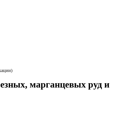
кации)
езных, марганцевых руд и