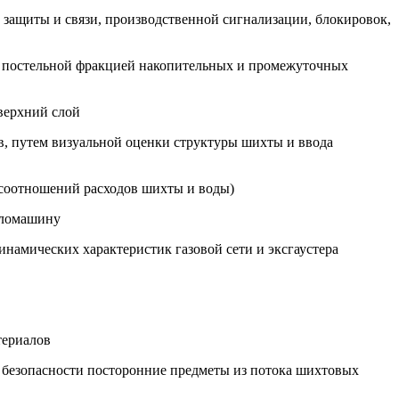
 защиты и связи, производственной сигнализации, блокировок,
ии, постельной фракцией накопительных и промежуточных
 верхний слой
в, путем визуальной оценки структуры шихты и ввода
 соотношений расходов шихты и воды)
агломашину
инамических характеристик газовой сети и эксгаустера
териалов
л безопасности посторонние предметы из потока шихтовых