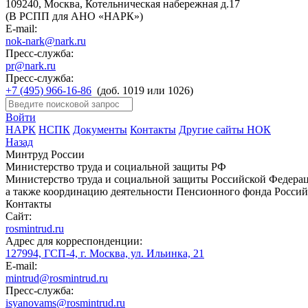
109240, Москва, Котельническая набережная д.17
(В РСПП для АНО «НАРК»)
E-mail:
nok-nark@nark.ru
Пресс-служба:
pr@nark.ru
Пресс-служба:
+7 (495) 966-16-86
(доб. 1019 или 1026)
Войти
НАРК
НСПК
Документы
Контакты
Другие сайты НОК
Назад
Минтруд России
Министерство труда и социальной защиты РФ
Министерство труда и социальной защиты Российской Федераци
а также координацию деятельности Пенсионного фонда Россий
Контакты
Сайт:
rosmintrud.ru
Адрес для корреспонденции:
127994, ГСП-4, г. Москва, ул. Ильинка, 21
E-mail:
mintrud@rosmintrud.ru
Пресс-служба:
isyanovams@rosmintrud.ru