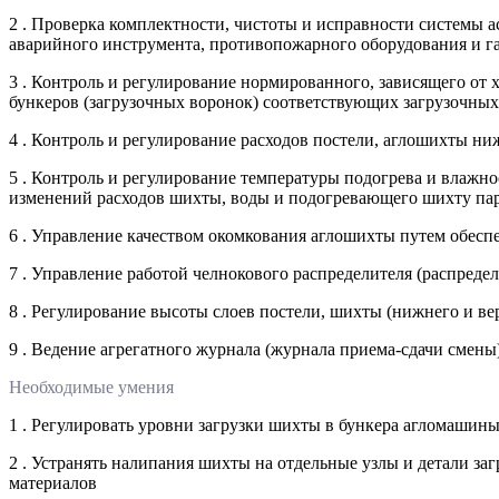
2 . Проверка комплектности, чистоты и исправности системы 
аварийного инструмента, противопожарного оборудования и га
3 . Контроль и регулирование нормированного, зависящего от
бункеров (загрузочных воронок) соответствующих загрузочных
4 . Контроль и регулирование расходов постели, аглошихты ни
5 . Контроль и регулирование температуры подогрева и влаж
изменений расходов шихты, воды и подогревающего шихту пар
6 . Управление качеством окомкования аглошихты путем обесп
7 . Управление работой челнокового распределителя (распреде
8 . Регулирование высоты слоев постели, шихты (нижнего и ве
9 . Ведение агрегатного журнала (журнала приема-сдачи смен
Необходимые умения
1 . Регулировать уровни загрузки шихты в бункера агломашины
2 . Устранять налипания шихты на отдельные узлы и детали з
материалов