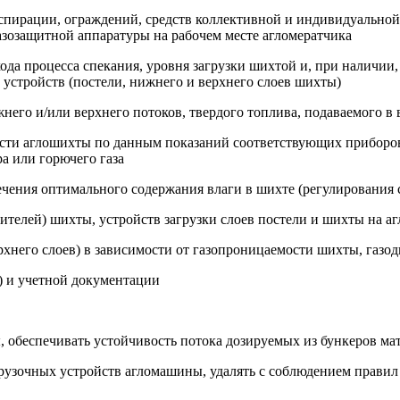
аспирации, ограждений, средств коллективной и индивидуальной
зозащитной аппаратуры на рабочем месте агломератчика
 хода процесса спекания, уровня загрузки шихтой и, при налич
 устройств (постели, нижнего и верхнего слоев шихты)
жнего и/или верхнего потоков, твердого топлива, подаваемого в
ности аглошихты по данным показаний соответствующих приборо
а или горючего газа
ечения оптимального содержания влаги в шихте (регулирования
лителей) шихты, устройств загрузки слоев постели и шихты на 
рхнего слоев) в зависимости от газопроницаемости шихты, газод
ы) и учетной документации
, обеспечивать устойчивость потока дозируемых из бункеров ма
агрузочных устройств агломашины, удалять с соблюдением прави