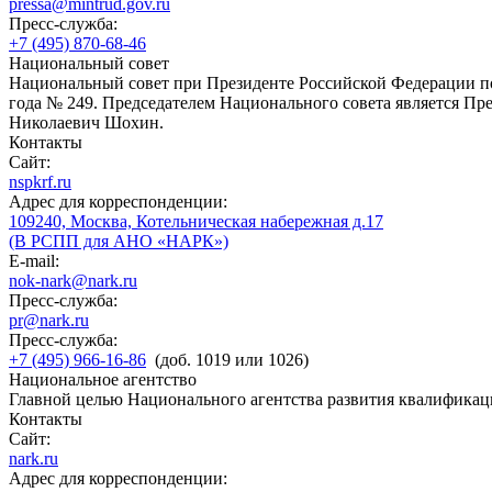
pressa@mintrud.gov.ru
Пресс-служба:
+7 (495) 870-68-46
Национальный совет
Национальный совет при Президенте Российской Федерации по
года № 249. Председателем Национального совета является П
Николаевич Шохин.
Контакты
Сайт:
nspkrf.ru
Адрес для корреспонденции:
109240, Москва, Котельническая набережная д.17
(В РСПП для АНО «НАРК»)
E-mail:
nok-nark@nark.ru
Пресс-служба:
pr@nark.ru
Пресс-служба:
+7 (495) 966-16-86
(доб. 1019 или 1026)
Национальное агентство
Главной целью Национального агентства развития квалификац
Контакты
Сайт:
nark.ru
Адрес для корреспонденции: