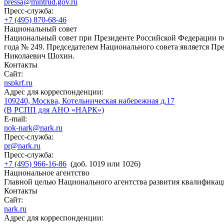
pressa@mintrud.gov.ru
Пресс-служба:
+7 (495) 870-68-46
Национальный совет
Национальный совет при Президенте Российской Федерации по
года № 249. Председателем Национального совета является П
Николаевич Шохин.
Контакты
Сайт:
nspkrf.ru
Адрес для корреспонденции:
109240, Москва, Котельническая набережная д.17
(В РСПП для АНО «НАРК»)
E-mail:
nok-nark@nark.ru
Пресс-служба:
pr@nark.ru
Пресс-служба:
+7 (495) 966-16-86
(доб. 1019 или 1026)
Национальное агентство
Главной целью Национального агентства развития квалификац
Контакты
Сайт:
nark.ru
Адрес для корреспонденции: