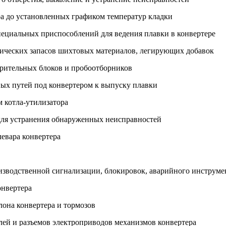
ра до установленных графиком температур кладки
специальных приспособлений для ведения плавки в конвертере
гических запасов шихтовых материалов, легирующих добавок
ерительных блоков и пробоотборников
ных путей под конвертером к выпуску плавки
м котла-утилизатора
для устранения обнаруженных неисправностей
левара конвертера
роизводственной сигнализации, блокировок, аварийного инструм
онвертера
лона конвертера и тормозов
елей и разъемов электроприводов механизмов конвертера