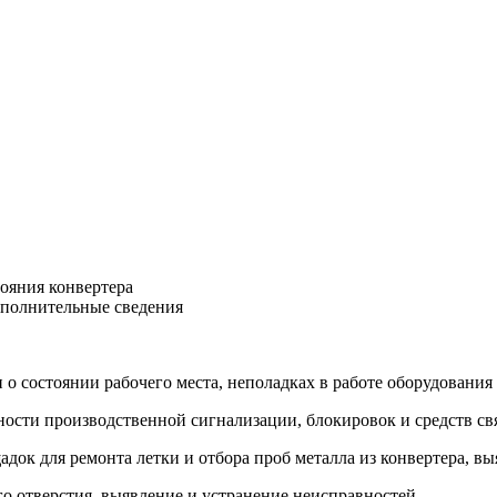
тояния конвертера
ополнительные сведения
 о состоянии рабочего места, неполадках в работе оборудовани
ности производственной сигнализации, блокировок и средств св
адок для ремонта летки и отбора проб металла из конвертера, в
го отверстия, выявление и устранение неисправностей