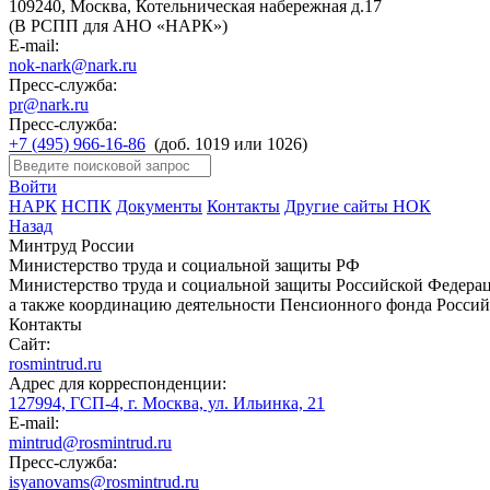
109240, Москва, Котельническая набережная д.17
(В РСПП для АНО «НАРК»)
E-mail:
nok-nark@nark.ru
Пресс-служба:
pr@nark.ru
Пресс-служба:
+7 (495) 966-16-86
(доб. 1019 или 1026)
Войти
НАРК
НСПК
Документы
Контакты
Другие сайты НОК
Назад
Минтруд России
Министерство труда и социальной защиты РФ
Министерство труда и социальной защиты Российской Федераци
а также координацию деятельности Пенсионного фонда Россий
Контакты
Сайт:
rosmintrud.ru
Адрес для корреспонденции:
127994, ГСП-4, г. Москва, ул. Ильинка, 21
E-mail:
mintrud@rosmintrud.ru
Пресс-служба:
isyanovams@rosmintrud.ru