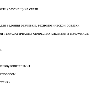
ости) разливщика стали
для ведения разливки, технологической обвязки
при технологических операциях разливки в изложницы
цы
шлакоуловителями)
 способом
ствия)