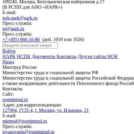
109240, Москва, Котельническая набережная д.17
(В РСПП для АНО «НАРК»)
E-mail:
nok-nark@nark.ru
Пресс-служба:
pr@nark.ru
Пресс-служба:
+7 (495) 966-16-86
(доб. 1019 или 1026)
Войти
НАРК
НСПК
Документы
Контакты
Другие сайты НОК
Назад
Минтруд России
Министерство труда и социальной защиты РФ
Министерство труда и социальной защиты Российской Федераци
а также координацию деятельности Пенсионного фонда Россий
Контакты
Сайт:
rosmintrud.ru
Адрес для корреспонденции:
127994, ГСП-4, г. Москва, ул. Ильинка, 21
E-mail:
mintrud@rosmintrud.ru
Пресс-служба:
isyanovams@rosmintrud.ru