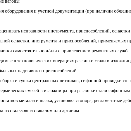
ые вагоны
ния оборудования и учетной документации (при наличии обязанн
 оценивать исправности инструмента, приспособлений, оснастки 
альной оснастки, инструмента и приспособлений, применяемых 
снастки самостоятельно и/или с привлечением ремонтных служб
ходимые в технологических операциях разливки стали в изложни
ибыльных надставок и приспособлений
 (сборка и сушка центральных литников, сифонной проводки со 
у термических смесей в изложницы при разливке стали сифонным
остатков металла и шлака, установка стопора, регламентные дей
ла из стальковша стаканом или аргоном