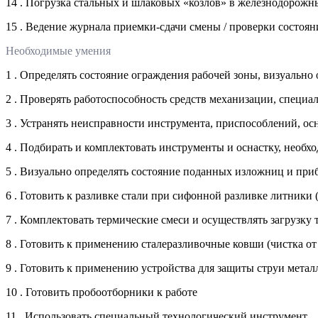
14 . Погрузка стальных и шлаковых «козлов» в железнодорожн
15 . Ведение журнала приемки-сдачи смены / проверки состоя
Необходимые умения
1 . Определять состояние ограждения рабочей зоны, визуально
2 . Проверять работоспособность средств механизации, специ
3 . Устранять неисправности инструмента, приспособлений, о
4 . Подбирать и комплектовать инструменты и оснастку, необ
5 . Визуально определять состояние поданных изложниц и пр
6 . Готовить к разливке стали при сифонной разливке литники
7 . Комплектовать термические смеси и осуществлять загрузк
8 . Готовить к применению сталеразливочные ковши (чистка от 
9 . Готовить к применению устройства для защиты струи метал
10 . Готовить пробоотборники к работе
11 . Использовать специальный технологический инструмент