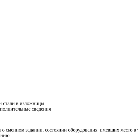
и стали в изложницы
ополнительные сведения
 о сменном задании, состоянии оборудования, имевших место в 
нению