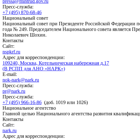
pressa@mintrud.gov.ru
Пресс-служба:
+7 (495) 870-68-46
Национальный совет
Национальный совет при Президенте Российской Федерации по
года № 249. Председателем Национального совета является П
Николаевич Шохин.
Контакты
Сайт:
nspkrf.ru
Адрес для корреспонденции:
109240, Москва, Котельническая набережная д.17
(В РСПП для АНО «НАРК»)
E-mail:
nok-nark@nark.ru
Пресс-служба:
pr@nark.ru
Пресс-служба:
+7 (495) 966-16-86
(доб. 1019 или 1026)
Национальное агентство
Главной целью Национального агентства развития квалификац
Контакты
Сайт:
nark.ru
Адрес для корреспонденции: