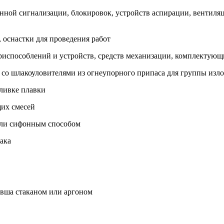
енной сигнализации, блокировок, устройств аспирации, вентил
, оснастки для проведения работ
приспособлений и устройств, средств механизации, комплектую
 со шлакоуловителями из огнеупорного припаса для группы изл
зливке плавки
щих смесей
тали сифонным способом
ака
ковша стаканом или аргоном