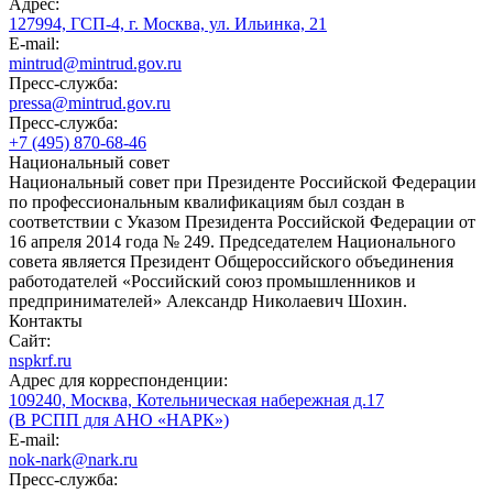
Адрес:
127994, ГСП-4, г. Москва, ул. Ильинка, 21
E-mail:
mintrud@mintrud.gov.ru
Пресс-служба:
pressa@mintrud.gov.ru
Пресс-служба:
+7 (495) 870-68-46
Национальный совет
Национальный совет при Президенте Российской Федерации
по профессиональным квалификациям был создан в
соответствии с Указом Президента Российской Федерации от
16 апреля 2014 года № 249. Председателем Национального
совета является Президент Общероссийского объединения
работодателей «Российский союз промышленников и
предпринимателей» Александр Николаевич Шохин.
Контакты
Сайт:
nspkrf.ru
Адрес для корреспонденции:
109240, Москва, Котельническая набережная д.17
(В РСПП для АНО «НАРК»)
E-mail:
nok-nark@nark.ru
Пресс-служба: