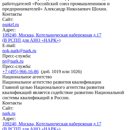
работодателей «Российский союз промышленников и
предпринимателей» Александр Николаевич Шохин.
Контакты
Сайт:
nspkrf.ru
Адрес:
109240, Москва, Котельническая набережная д.17
(В РСПП для АНО «НАРК»)
E-mail:
nok-nark@nark.ru
Пресс-служба:
pr@nark.ru
Пресс-служба:
+7 (495) 966-16-86
(доб. 1019 или 1026)
Национальное агентство
Национальное агентство развития квалификации
Главной целью Национального агентства развития
квалификаций является содействие развитию Национальной
системы квалификаций в России.
Контакты
Сайт:
nark.ru
Адрес:
109240, Москва, Котельническая набережная д.17
(В РСПП для АНО «НАРК»)