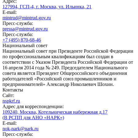
Адрес:
127994, ГСП-4, г. Москва, ул. Ильинка, 21
E-mail:
mintrud@mintrud.gov.ru
Пресс-служба:
pressa@mintrud.gov.ru
Пресс-служба:
+7 (495) 870-68-46
Национальный совет
Национальный совет при Президенте Российской Федерации
по профессиональным квалификациям был создан в
соответствии с Указом Президента Российской Федерации от
16 апреля 2014 года № 249. Председателем Национального
совета является Президент Общероссийского объединения
работодателей «Российский союз промышленников и
предпринимателей» Александр Николаевич Шохин.
Контакты
Сайт:
nspkrf.ru
Адрес для корреспонденции:
109240, Москва, Котельническая набережная д.17
(В РСПП для АНО «НАРК»)
E-mail:
nok-nark@nark.ru
Пресс-служба: