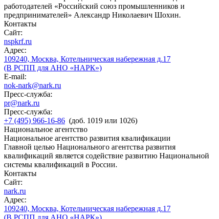
работодателей «Российский союз промышленников и
предпринимателей» Александр Николаевич Шохин.
Контакты
Сайт:
nspkrf.ru
Адрес:
109240, Москва, Котельническая набережная д.17
(В РСПП для АНО «НАРК»)
E-mail:
nok-nark@nark.ru
Пресс-служба:
pr@nark.ru
Пресс-служба:
+7 (495) 966-16-86
(доб. 1019 или 1026)
Национальное агентство
Национальное агентство развития квалификации
Главной целью Национального агентства развития
квалификаций является содействие развитию Национальной
системы квалификаций в России.
Контакты
Сайт:
nark.ru
Адрес:
109240, Москва, Котельническая набережная д.17
(В РСПП для АНО «НАРК»)