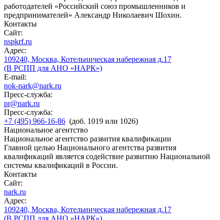
работодателей «Российский союз промышленников и
предпринимателей» Александр Николаевич Шохин.
Контакты
Сайт:
nspkrf.ru
Адрес:
109240, Москва, Котельническая набережная д.17
(В РСПП для АНО «НАРК»)
E-mail:
nok-nark@nark.ru
Пресс-служба:
pr@nark.ru
Пресс-служба:
+7 (495) 966-16-86
(доб. 1019 или 1026)
Национальное агентство
Национальное агентство развития квалификации
Главной целью Национального агентства развития
квалификаций является содействие развитию Национальной
системы квалификаций в России.
Контакты
Сайт:
nark.ru
Адрес:
109240, Москва, Котельническая набережная д.17
(В РСПП для АНО «НАРК»)