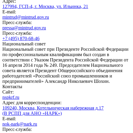
Адрес:
127994, ГСП-4, г. Москва, ул. Ильинка, 21
E-mail:
mintrud@mintrud.gov.ru
Пресс-служба:
pressa@mintrud.gov.ru
Пресс-служба:
+7 (495) 870-68-46
Национальный совет
Национальный совет при Президенте Российской Федерации
по профессиональным квалификациям был создан в
соответствии с Указом Президента Российской Федерации от
16 апреля 2014 года № 249. Председателем Национального
совета является Президент Общероссийского объединения
работодателей «Российский союз промышленников и
предпринимателей» Александр Николаевич Шохин.
Контакты
Сайт:
nspkrf.ru
Адрес для корреспонденции:
109240, Москва, Котельническая набережная д.17
(В РСПП для АНО «НАРК»)
E-mail:
nok-nark@nark.ru
Пресс-служба: