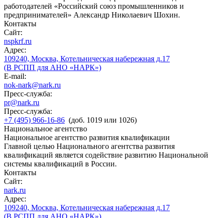
работодателей «Российский союз промышленников и
предпринимателей» Александр Николаевич Шохин.
Контакты
Сайт:
nspkrf.ru
Адрес:
109240, Москва, Котельническая набережная д.17
(В РСПП для АНО «НАРК»)
E-mail:
nok-nark@nark.ru
Пресс-служба:
pr@nark.ru
Пресс-служба:
+7 (495) 966-16-86
(доб. 1019 или 1026)
Национальное агентство
Национальное агентство развития квалификации
Главной целью Национального агентства развития
квалификаций является содействие развитию Национальной
системы квалификаций в России.
Контакты
Сайт:
nark.ru
Адрес:
109240, Москва, Котельническая набережная д.17
(В РСПП для АНО «НАРК»)