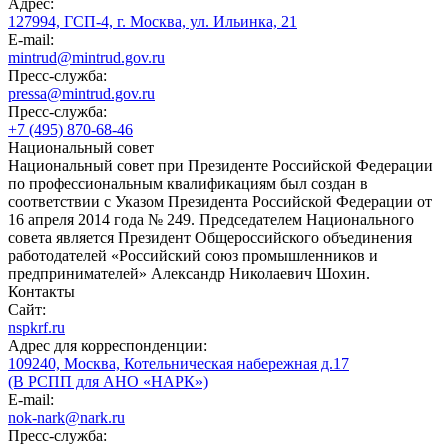
Адрес:
127994, ГСП-4, г. Москва, ул. Ильинка, 21
E-mail:
mintrud@mintrud.gov.ru
Пресс-служба:
pressa@mintrud.gov.ru
Пресс-служба:
+7 (495) 870-68-46
Национальный совет
Национальный совет при Президенте Российской Федерации
по профессиональным квалификациям был создан в
соответствии с Указом Президента Российской Федерации от
16 апреля 2014 года № 249. Председателем Национального
совета является Президент Общероссийского объединения
работодателей «Российский союз промышленников и
предпринимателей» Александр Николаевич Шохин.
Контакты
Сайт:
nspkrf.ru
Адрес для корреспонденции:
109240, Москва, Котельническая набережная д.17
(В РСПП для АНО «НАРК»)
E-mail:
nok-nark@nark.ru
Пресс-служба: