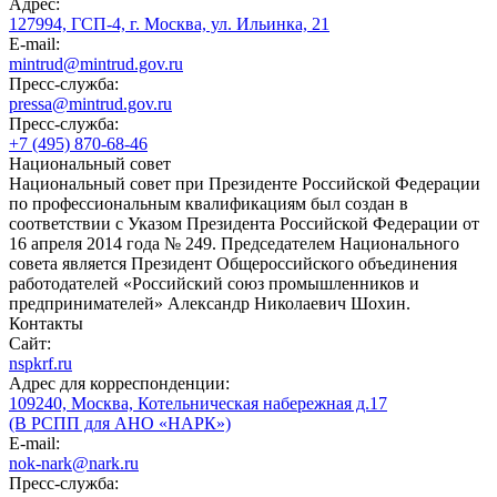
Адрес:
127994, ГСП-4, г. Москва, ул. Ильинка, 21
E-mail:
mintrud@mintrud.gov.ru
Пресс-служба:
pressa@mintrud.gov.ru
Пресс-служба:
+7 (495) 870-68-46
Национальный совет
Национальный совет при Президенте Российской Федерации
по профессиональным квалификациям был создан в
соответствии с Указом Президента Российской Федерации от
16 апреля 2014 года № 249. Председателем Национального
совета является Президент Общероссийского объединения
работодателей «Российский союз промышленников и
предпринимателей» Александр Николаевич Шохин.
Контакты
Сайт:
nspkrf.ru
Адрес для корреспонденции:
109240, Москва, Котельническая набережная д.17
(В РСПП для АНО «НАРК»)
E-mail:
nok-nark@nark.ru
Пресс-служба: