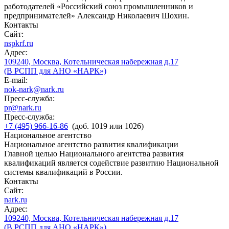
работодателей «Российский союз промышленников и
предпринимателей» Александр Николаевич Шохин.
Контакты
Сайт:
nspkrf.ru
Адрес:
109240, Москва, Котельническая набережная д.17
(В РСПП для АНО «НАРК»)
E-mail:
nok-nark@nark.ru
Пресс-служба:
pr@nark.ru
Пресс-служба:
+7 (495) 966-16-86
(доб. 1019 или 1026)
Национальное агентство
Национальное агентство развития квалификации
Главной целью Национального агентства развития
квалификаций является содействие развитию Национальной
системы квалификаций в России.
Контакты
Сайт:
nark.ru
Адрес:
109240, Москва, Котельническая набережная д.17
(В РСПП для АНО «НАРК»)