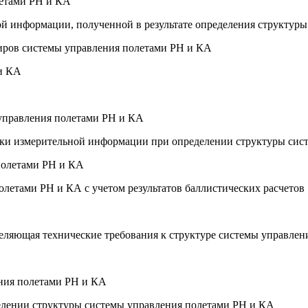
летами РН и КА
ой информации, полученной в результате определения структур
иров системы управления полетами РН и КА
 и КА
 управления полетами РН и КА
отки измерительной информации при определении структуры сис
 полетами РН и КА
олетами РН и КА с учетом результатов баллистических расчетов
деляющая технические требования к структуре системы управле
ения полетами РН и КА
елении структуры системы управления полетами РН и КА