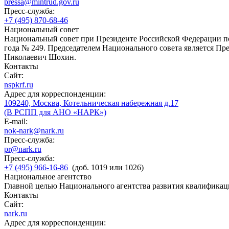
pressa@mintrud.gov.ru
Пресс-служба:
+7 (495) 870-68-46
Национальный совет
Национальный совет при Президенте Российской Федерации по
года № 249. Председателем Национального совета является П
Николаевич Шохин.
Контакты
Сайт:
nspkrf.ru
Адрес для корреспонденции:
109240, Москва, Котельническая набережная д.17
(В РСПП для АНО «НАРК»)
E-mail:
nok-nark@nark.ru
Пресс-служба:
pr@nark.ru
Пресс-служба:
+7 (495) 966-16-86
(доб. 1019 или 1026)
Национальное агентство
Главной целью Национального агентства развития квалификац
Контакты
Сайт:
nark.ru
Адрес для корреспонденции: