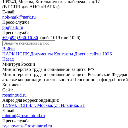
109240, Москва, Котельническая набережная д.17
(В РСПП для АНО «НАРК»)
E-mail:
nok-nark@nark.ru
Пресс-служба:
pr@nark.ru
Пресс-служба:
+7 (495) 966-16-86
(доб. 1019 или 1026)
Войти
НАРК
НСПК
Документы
Контакты
Другие сайты НОК
Назад
Минтруд России
Министерство труда и социальной защиты РФ
Министерство труда и социальной защиты Российской Федераци
а также координацию деятельности Пенсионного фонда Россий
Контакты
Сайт:
rosmintrud.ru
Адрес для корреспонденции:
127994, ГСП-4, г. Москва, ул. Ильинка, 21
E-mail:
mintrud@rosmintrud.ru
Пресс-служба:
isyanovams@rosmintrud.ru