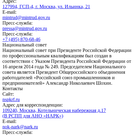
Адрес:
127994, ГСП-4, г. Москва, ул. Ильинка, 21
E-mail:
mintrud@mintrud.gov.ru
Пресс-служба:
pressa@mintrud.gov.ru
Пресс-служба:
+7 (495) 870-68-46
Национальный совет
Национальный совет при Президенте Российской Федерации
по профессиональным квалификациям был создан в
соответствии с Указом Президента Российской Федерации от
16 апреля 2014 года № 249. Председателем Национального
совета является Президент Общероссийского объединения
работодателей «Российский союз промышленников и
предпринимателей» Александр Николаевич Шохин.
Контакты
Сайт:
nspkrf.ru
Адрес для корреспонденции:
109240, Москва, Котельническая набережная д.17
(В РСПП для АНО «НАРК»)
E-mail:
nok-nark@nark.ru
Пресс-служба: