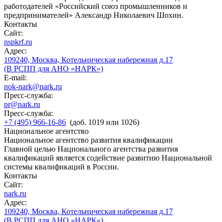
работодателей «Российский союз промышленников и
предпринимателей» Александр Николаевич Шохин.
Контакты
Сайт:
nspkrf.ru
Адрес:
109240, Москва, Котельническая набережная д.17
(В РСПП для АНО «НАРК»)
E-mail:
nok-nark@nark.ru
Пресс-служба:
pr@nark.ru
Пресс-служба:
+7 (495) 966-16-86
(доб. 1019 или 1026)
Национальное агентство
Национальное агентство развития квалификации
Главной целью Национального агентства развития
квалификаций является содействие развитию Национальной
системы квалификаций в России.
Контакты
Сайт:
nark.ru
Адрес:
109240, Москва, Котельническая набережная д.17
(В РСПП для АНО «НАРК»)