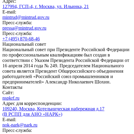
Адрес:
127994, ГСП-4, г. Москва, ул. Ильинка, 21
E-mail:
mintrud@mintrud.gov.ru
Пресс-служба:
pressa@mintrud.gov.ru
Пресс-служба:
+7 (495) 870-68-46
Национальный совет
Национальный совет при Президенте Российской Федерации
по профессиональным квалификациям был создан в
соответствии с Указом Президента Российской Федерации от
16 апреля 2014 года № 249. Председателем Национального
совета является Президент Общероссийского объединения
работодателей «Российский союз промышленников и
предпринимателей» Александр Николаевич Шохин.
Контакты
Сайт:
nspkrf.ru
Адрес для корреспонденции:
109240, Москва, Котельническая набережная д.17
(В РСПП для АНО «НАРК»)
E-mail:
nok-nark@nark.ru
Пресс-служба: