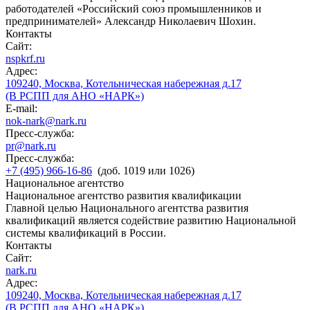
работодателей «Российский союз промышленников и
предпринимателей» Александр Николаевич Шохин.
Контакты
Сайт:
nspkrf.ru
Адрес:
109240, Москва, Котельническая набережная д.17
(В РСПП для АНО «НАРК»)
E-mail:
nok-nark@nark.ru
Пресс-служба:
pr@nark.ru
Пресс-служба:
+7 (495) 966-16-86
(доб. 1019 или 1026)
Национальное агентство
Национальное агентство развития квалификации
Главной целью Национального агентства развития
квалификаций является содействие развитию Национальной
системы квалификаций в России.
Контакты
Сайт:
nark.ru
Адрес:
109240, Москва, Котельническая набережная д.17
(В РСПП для АНО «НАРК»)