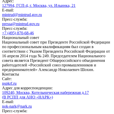
Адрес:
127994, ГСП-4, г. Москва, ул. Ильинка, 21
E-mail:
mintrud@mintrud.gov.ru
Пресс-служба:
pressa@mintrud.gov.ru
Пресс-служба:
+7 (495) 870-68-46
Национальный совет
Национальный совет при Президенте Российской Федерации
по профессиональным квалификациям был создан в
соответствии с Указом Президента Российской Федерации от
16 апреля 2014 года № 249. Председателем Национального
совета является Президент Общероссийского объединения
работодателей «Российский союз промышленников и
предпринимателей» Александр Николаевич Шохин.
Контакты
Сайт:
nspkrf.ru
Адрес для корреспонденции:
109240, Москва, Котельническая набережная д.17
(В РСПП для АНО «НАРК»)
E-mail:
nok-nark@nark.ru
Пресс-служба: