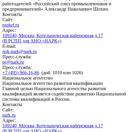
работодателей «Российский союз промышленников и
предпринимателей» Александр Николаевич Шохин.
Контакты
Сайт:
nspkrf.ru
Адрес:
109240, Москва, Котельническая набережная д.17
(В РСПП для АНО «НАРК»)
E-mail:
nok-nark@nark.ru
Пресс-служба:
pr@nark.ru
Пресс-служба:
+7 (495) 966-16-86
(доб. 1019 или 1026)
Национальное агентство
Национальное агентство развития квалификации
Главной целью Национального агентства развития
квалификаций является содействие развитию Национальной
системы квалификаций в России.
Контакты
Сайт:
nark.ru
Адрес:
109240, Москва, Котельническая набережная д.17
(В РСПП для АНО «НАРК»)