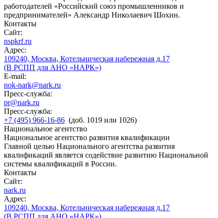
работодателей «Российский союз промышленников и
предпринимателей» Александр Николаевич Шохин.
Контакты
Сайт:
nspkrf.ru
Адрес:
109240, Москва, Котельническая набережная д.17
(В РСПП для АНО «НАРК»)
E-mail:
nok-nark@nark.ru
Пресс-служба:
pr@nark.ru
Пресс-служба:
+7 (495) 966-16-86
(доб. 1019 или 1026)
Национальное агентство
Национальное агентство развития квалификации
Главной целью Национального агентства развития
квалификаций является содействие развитию Национальной
системы квалификаций в России.
Контакты
Сайт:
nark.ru
Адрес:
109240, Москва, Котельническая набережная д.17
(В РСПП для АНО «НАРК»)