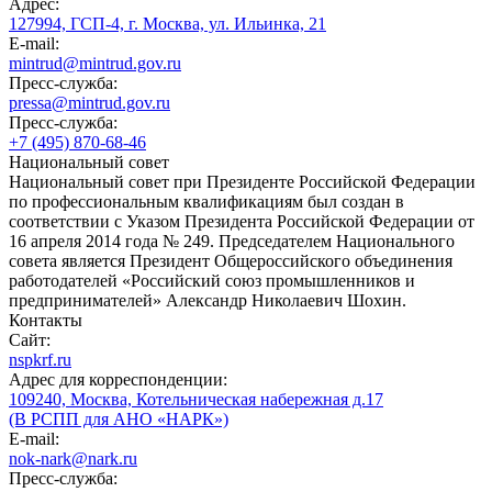
Адрес:
127994, ГСП-4, г. Москва, ул. Ильинка, 21
E-mail:
mintrud@mintrud.gov.ru
Пресс-служба:
pressa@mintrud.gov.ru
Пресс-служба:
+7 (495) 870-68-46
Национальный совет
Национальный совет при Президенте Российской Федерации
по профессиональным квалификациям был создан в
соответствии с Указом Президента Российской Федерации от
16 апреля 2014 года № 249. Председателем Национального
совета является Президент Общероссийского объединения
работодателей «Российский союз промышленников и
предпринимателей» Александр Николаевич Шохин.
Контакты
Сайт:
nspkrf.ru
Адрес для корреспонденции:
109240, Москва, Котельническая набережная д.17
(В РСПП для АНО «НАРК»)
E-mail:
nok-nark@nark.ru
Пресс-служба: