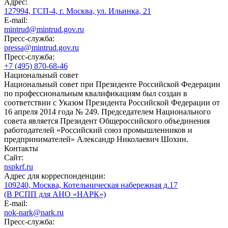
Адрес:
127994, ГСП-4, г. Москва, ул. Ильинка, 21
E-mail:
mintrud@mintrud.gov.ru
Пресс-служба:
pressa@mintrud.gov.ru
Пресс-служба:
+7 (495) 870-68-46
Национальный совет
Национальный совет при Президенте Российской Федерации
по профессиональным квалификациям был создан в
соответствии с Указом Президента Российской Федерации от
16 апреля 2014 года № 249. Председателем Национального
совета является Президент Общероссийского объединения
работодателей «Российский союз промышленников и
предпринимателей» Александр Николаевич Шохин.
Контакты
Сайт:
nspkrf.ru
Адрес для корреспонденции:
109240, Москва, Котельническая набережная д.17
(В РСПП для АНО «НАРК»)
E-mail:
nok-nark@nark.ru
Пресс-служба: