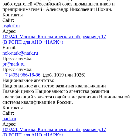
работодателей «Российский союз промышленников и
предпринимателей» Александр Николаевич Шохин.
Контакты
Сайт:
nspkrf.ru
Адрес:
109240, Москва, Котельническая набережная д.17
(В РСПП для АНО «НАРК»)
E-mail:
nok-nark@nark.ru
Пресс-служба:
pr@nark.ru
Пресс-служба:
+7 (495) 966-16-86
(доб. 1019 или 1026)
Национальное агентство
Национальное агентство развития квалификации
Главной целью Национального агентства развития
квалификаций является содействие развитию Национальной
системы квалификаций в России.
Контакты
Сайт:
nark.ru
Адрес:
109240, Москва, Котельническая набережная д.17
(В РСПП для АНО «НАРК»)