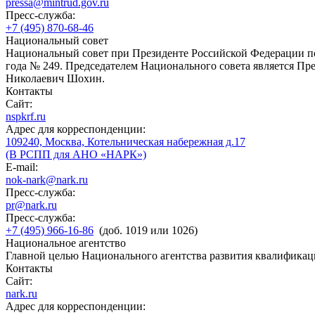
pressa@mintrud.gov.ru
Пресс-служба:
+7 (495) 870-68-46
Национальный совет
Национальный совет при Президенте Российской Федерации по
года № 249. Председателем Национального совета является П
Николаевич Шохин.
Контакты
Сайт:
nspkrf.ru
Адрес для корреспонденции:
109240, Москва, Котельническая набережная д.17
(В РСПП для АНО «НАРК»)
E-mail:
nok-nark@nark.ru
Пресс-служба:
pr@nark.ru
Пресс-служба:
+7 (495) 966-16-86
(доб. 1019 или 1026)
Национальное агентство
Главной целью Национального агентства развития квалификац
Контакты
Сайт:
nark.ru
Адрес для корреспонденции: