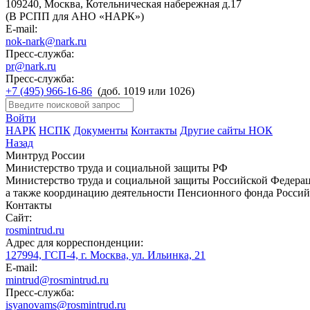
109240, Москва, Котельническая набережная д.17
(В РСПП для АНО «НАРК»)
E-mail:
nok-nark@nark.ru
Пресс-служба:
pr@nark.ru
Пресс-служба:
+7 (495) 966-16-86
(доб. 1019 или 1026)
Войти
НАРК
НСПК
Документы
Контакты
Другие сайты НОК
Назад
Минтруд России
Министерство труда и социальной защиты РФ
Министерство труда и социальной защиты Российской Федераци
а также координацию деятельности Пенсионного фонда Россий
Контакты
Сайт:
rosmintrud.ru
Адрес для корреспонденции:
127994, ГСП-4, г. Москва, ул. Ильинка, 21
E-mail:
mintrud@rosmintrud.ru
Пресс-служба:
isyanovams@rosmintrud.ru