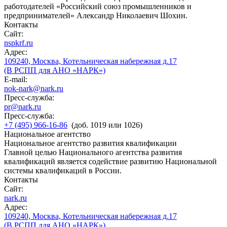
работодателей «Российский союз промышленников и
предпринимателей» Александр Николаевич Шохин.
Контакты
Сайт:
nspkrf.ru
Адрес:
109240, Москва, Котельническая набережная д.17
(В РСПП для АНО «НАРК»)
E-mail:
nok-nark@nark.ru
Пресс-служба:
pr@nark.ru
Пресс-служба:
+7 (495) 966-16-86
(доб. 1019 или 1026)
Национальное агентство
Национальное агентство развития квалификации
Главной целью Национального агентства развития
квалификаций является содействие развитию Национальной
системы квалификаций в России.
Контакты
Сайт:
nark.ru
Адрес:
109240, Москва, Котельническая набережная д.17
(В РСПП для АНО «НАРК»)