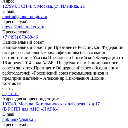
Адрес:
127994, ГСП-4, г. Москва, ул. Ильинка, 21
E-mail:
mintrud@mintrud.gov.ru
Пресс-служба:
pressa@mintrud.gov.ru
Пресс-служба:
+7 (495) 870-68-46
Национальный совет
Национальный совет при Президенте Российской Федерации
по профессиональным квалификациям был создан в
соответствии с Указом Президента Российской Федерации от
16 апреля 2014 года № 249. Председателем Национального
совета является Президент Общероссийского объединения
работодателей «Российский союз промышленников и
предпринимателей» Александр Николаевич Шохин.
Контакты
Сайт:
nspkrf.ru
Адрес для корреспонденции:
109240, Москва, Котельническая набережная д.17
(В РСПП для АНО «НАРК»)
E-mail:
nok-nark@nark.ru
Пресс-служба: