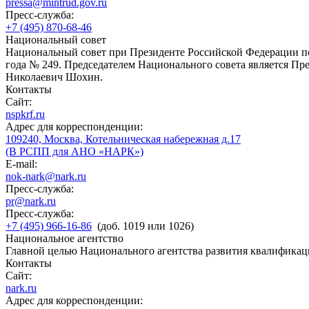
pressa@mintrud.gov.ru
Пресс-служба:
+7 (495) 870-68-46
Национальный совет
Национальный совет при Президенте Российской Федерации по
года № 249. Председателем Национального совета является П
Николаевич Шохин.
Контакты
Сайт:
nspkrf.ru
Адрес для корреспонденции:
109240, Москва, Котельническая набережная д.17
(В РСПП для АНО «НАРК»)
E-mail:
nok-nark@nark.ru
Пресс-служба:
pr@nark.ru
Пресс-служба:
+7 (495) 966-16-86
(доб. 1019 или 1026)
Национальное агентство
Главной целью Национального агентства развития квалификац
Контакты
Сайт:
nark.ru
Адрес для корреспонденции: