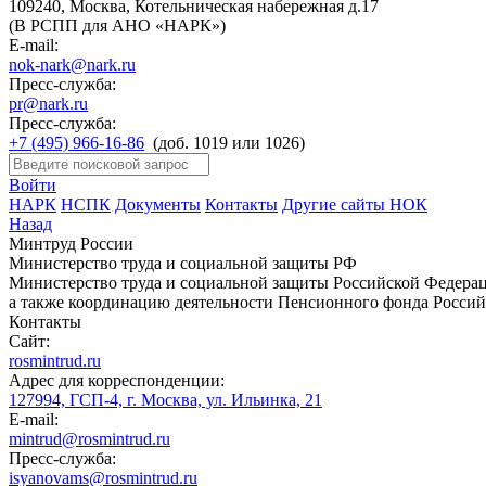
109240, Москва, Котельническая набережная д.17
(В РСПП для АНО «НАРК»)
E-mail:
nok-nark@nark.ru
Пресс-служба:
pr@nark.ru
Пресс-служба:
+7 (495) 966-16-86
(доб. 1019 или 1026)
Войти
НАРК
НСПК
Документы
Контакты
Другие сайты НОК
Назад
Минтруд России
Министерство труда и социальной защиты РФ
Министерство труда и социальной защиты Российской Федераци
а также координацию деятельности Пенсионного фонда Россий
Контакты
Сайт:
rosmintrud.ru
Адрес для корреспонденции:
127994, ГСП-4, г. Москва, ул. Ильинка, 21
E-mail:
mintrud@rosmintrud.ru
Пресс-служба:
isyanovams@rosmintrud.ru