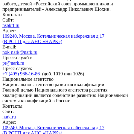
работодателей «Российский союз промышленников и
предпринимателей» Александр Николаевич Шохин.
Контакты
Сайт:
nspkrf.ru
Адрес:
109240, Москва, Котельническая набережная д.17
(В РСПП для АНО «НАРК»)
E-mail:
nok-nark@nark.ru
Пресс-служба:
pr@nark.ru
Пресс-служба:
+7 (495) 966-16-86
(доб. 1019 или 1026)
Национальное агентство
Национальное агентство развития квалификации
Главной целью Национального агентства развития
квалификаций является содействие развитию Национальной
системы квалификаций в России.
Контакты
Сайт:
nark.ru
Адрес:
109240, Москва, Котельническая набережная д.17
(В РСПП для АНО «НАРК»)