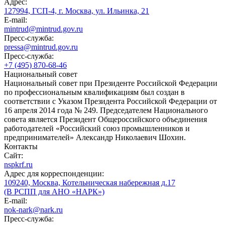
Адрес:
127994, ГСП-4, г. Москва, ул. Ильинка, 21
E-mail:
mintrud@mintrud.gov.ru
Пресс-служба:
pressa@mintrud.gov.ru
Пресс-служба:
+7 (495) 870-68-46
Национальный совет
Национальный совет при Президенте Российской Федерации
по профессиональным квалификациям был создан в
соответствии с Указом Президента Российской Федерации от
16 апреля 2014 года № 249. Председателем Национального
совета является Президент Общероссийского объединения
работодателей «Российский союз промышленников и
предпринимателей» Александр Николаевич Шохин.
Контакты
Сайт:
nspkrf.ru
Адрес для корреспонденции:
109240, Москва, Котельническая набережная д.17
(В РСПП для АНО «НАРК»)
E-mail:
nok-nark@nark.ru
Пресс-служба: