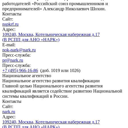
работодателей «Российский союз промышленников и
предпринимателей» Александр Николаевич Шохин.
Контакты
Сайт:
nspkrf.ru
Адрес:
109240, Москва, Котельническая набережная д.17
(В РСПП для АНО «НАРК»)
E-mail:
nok-nark@nark.ru
Пресс-служба:
pr@nark.ru
Пресс-служба:
+7 (495) 966-16-86
(доб. 1019 или 1026)
Национальное агентство
Национальное агентство развития квалификации
Главной целью Национального агентства развития
квалификаций является содействие развитию Национальной
системы квалификаций в России.
Контакты
Сайт:
nark.ru
Адрес:
109240, Москва, Котельническая набережная д.17
(В РСПП для АНО «НАРК»)