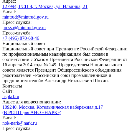
Адрес:
127994, ГСП-4, г. Москва, ул. Ильинка, 21
E-mail:
mintrud@mintrud.gov.ru
Пресс-служба:
pressa@mintrud.gov.ru
Пресс-служба:
+7 (495) 870-68-46
Национальный совет
Национальный совет при Президенте Российской Федерации
по профессиональным квалификациям был создан в
соответствии с Указом Президента Российской Федерации от
16 апреля 2014 года № 249. Председателем Национального
совета является Президент Общероссийского объединения
работодателей «Российский союз промышленников и
предпринимателей» Александр Николаевич Шохин.
Контакты
Сайт:
nspkrf.ru
Адрес для корреспонденции:
109240, Москва, Котельническая набережная д.17
(В РСПП для АНО «НАРК»)
E-mail:
nok-nark@nark.ru
Пресс-служба: