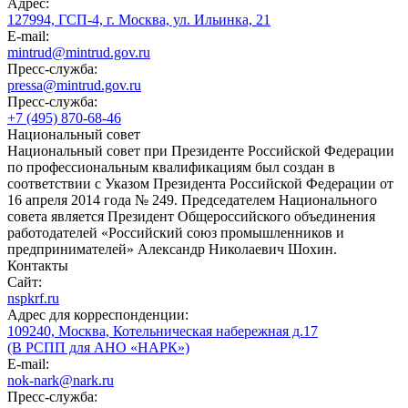
Адрес:
127994, ГСП-4, г. Москва, ул. Ильинка, 21
E-mail:
mintrud@mintrud.gov.ru
Пресс-служба:
pressa@mintrud.gov.ru
Пресс-служба:
+7 (495) 870-68-46
Национальный совет
Национальный совет при Президенте Российской Федерации
по профессиональным квалификациям был создан в
соответствии с Указом Президента Российской Федерации от
16 апреля 2014 года № 249. Председателем Национального
совета является Президент Общероссийского объединения
работодателей «Российский союз промышленников и
предпринимателей» Александр Николаевич Шохин.
Контакты
Сайт:
nspkrf.ru
Адрес для корреспонденции:
109240, Москва, Котельническая набережная д.17
(В РСПП для АНО «НАРК»)
E-mail:
nok-nark@nark.ru
Пресс-служба: