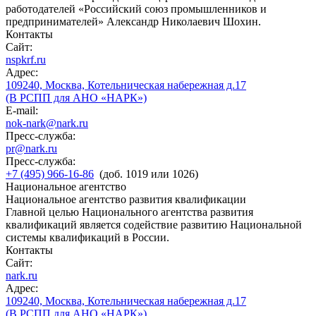
работодателей «Российский союз промышленников и
предпринимателей» Александр Николаевич Шохин.
Контакты
Сайт:
nspkrf.ru
Адрес:
109240, Москва, Котельническая набережная д.17
(В РСПП для АНО «НАРК»)
E-mail:
nok-nark@nark.ru
Пресс-служба:
pr@nark.ru
Пресс-служба:
+7 (495) 966-16-86
(доб. 1019 или 1026)
Национальное агентство
Национальное агентство развития квалификации
Главной целью Национального агентства развития
квалификаций является содействие развитию Национальной
системы квалификаций в России.
Контакты
Сайт:
nark.ru
Адрес:
109240, Москва, Котельническая набережная д.17
(В РСПП для АНО «НАРК»)