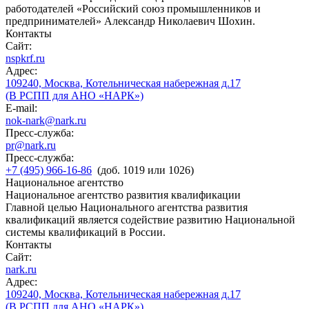
работодателей «Российский союз промышленников и
предпринимателей» Александр Николаевич Шохин.
Контакты
Сайт:
nspkrf.ru
Адрес:
109240, Москва, Котельническая набережная д.17
(В РСПП для АНО «НАРК»)
E-mail:
nok-nark@nark.ru
Пресс-служба:
pr@nark.ru
Пресс-служба:
+7 (495) 966-16-86
(доб. 1019 или 1026)
Национальное агентство
Национальное агентство развития квалификации
Главной целью Национального агентства развития
квалификаций является содействие развитию Национальной
системы квалификаций в России.
Контакты
Сайт:
nark.ru
Адрес:
109240, Москва, Котельническая набережная д.17
(В РСПП для АНО «НАРК»)