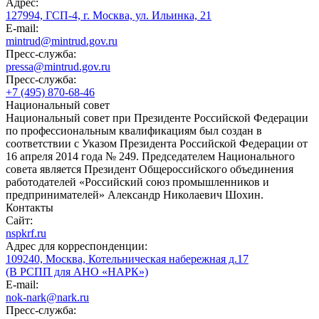
Адрес:
127994, ГСП-4, г. Москва, ул. Ильинка, 21
E-mail:
mintrud@mintrud.gov.ru
Пресс-служба:
pressa@mintrud.gov.ru
Пресс-служба:
+7 (495) 870-68-46
Национальный совет
Национальный совет при Президенте Российской Федерации
по профессиональным квалификациям был создан в
соответствии с Указом Президента Российской Федерации от
16 апреля 2014 года № 249. Председателем Национального
совета является Президент Общероссийского объединения
работодателей «Российский союз промышленников и
предпринимателей» Александр Николаевич Шохин.
Контакты
Сайт:
nspkrf.ru
Адрес для корреспонденции:
109240, Москва, Котельническая набережная д.17
(В РСПП для АНО «НАРК»)
E-mail:
nok-nark@nark.ru
Пресс-служба: