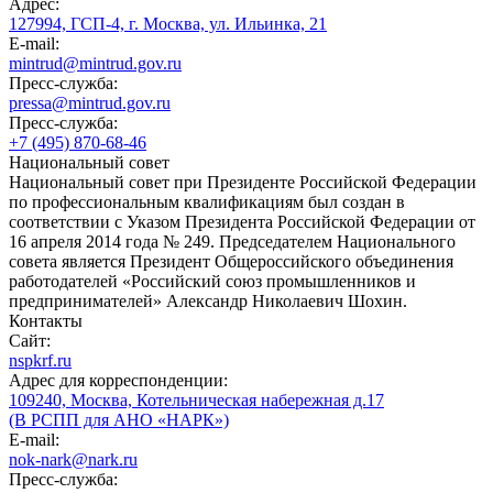
Адрес:
127994, ГСП-4, г. Москва, ул. Ильинка, 21
E-mail:
mintrud@mintrud.gov.ru
Пресс-служба:
pressa@mintrud.gov.ru
Пресс-служба:
+7 (495) 870-68-46
Национальный совет
Национальный совет при Президенте Российской Федерации
по профессиональным квалификациям был создан в
соответствии с Указом Президента Российской Федерации от
16 апреля 2014 года № 249. Председателем Национального
совета является Президент Общероссийского объединения
работодателей «Российский союз промышленников и
предпринимателей» Александр Николаевич Шохин.
Контакты
Сайт:
nspkrf.ru
Адрес для корреспонденции:
109240, Москва, Котельническая набережная д.17
(В РСПП для АНО «НАРК»)
E-mail:
nok-nark@nark.ru
Пресс-служба: