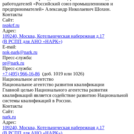
работодателей «Российский союз промышленников и
предпринимателей» Александр Николаевич Шохин.
Контакты
Сайт:
nspkrf.ru
Адрес:
109240, Москва, Котельническая набережная д.17
(В РСПП для АНО «НАРК»)
E-mail:
nok-nark@nark.ru
Пресс-служба:
pr@nark.ru
Пресс-служба:
+7 (495) 966-16-86
(доб. 1019 или 1026)
Национальное агентство
Национальное агентство развития квалификации
Главной целью Национального агентства развития
квалификаций является содействие развитию Национальной
системы квалификаций в России.
Контакты
Сайт:
nark.ru
Адрес:
109240, Москва, Котельническая набережная д.17
(В РСПП для АНО «НАРК»)