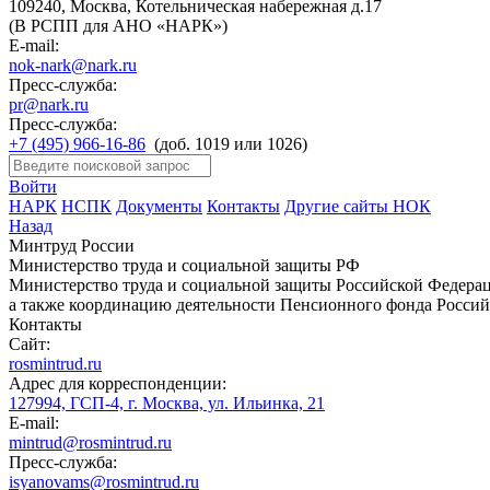
109240, Москва, Котельническая набережная д.17
(В РСПП для АНО «НАРК»)
E-mail:
nok-nark@nark.ru
Пресс-служба:
pr@nark.ru
Пресс-служба:
+7 (495) 966-16-86
(доб. 1019 или 1026)
Войти
НАРК
НСПК
Документы
Контакты
Другие сайты НОК
Назад
Минтруд России
Министерство труда и социальной защиты РФ
Министерство труда и социальной защиты Российской Федераци
а также координацию деятельности Пенсионного фонда Россий
Контакты
Сайт:
rosmintrud.ru
Адрес для корреспонденции:
127994, ГСП-4, г. Москва, ул. Ильинка, 21
E-mail:
mintrud@rosmintrud.ru
Пресс-служба:
isyanovams@rosmintrud.ru