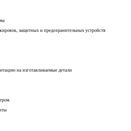
емы
окировок, защитных и предохранительных устройств
ентацию на изготавливаемые детали
отром
нты