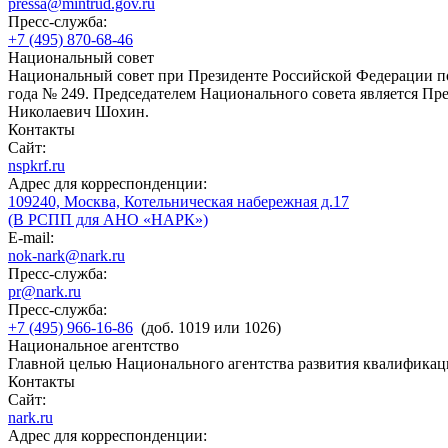
pressa@mintrud.gov.ru
Пресс-служба:
+7 (495) 870-68-46
Национальный совет
Национальный совет при Президенте Российской Федерации по
года № 249. Председателем Национального совета является П
Николаевич Шохин.
Контакты
Сайт:
nspkrf.ru
Адрес для корреспонденции:
109240, Москва, Котельническая набережная д.17
(В РСПП для АНО «НАРК»)
E-mail:
nok-nark@nark.ru
Пресс-служба:
pr@nark.ru
Пресс-служба:
+7 (495) 966-16-86
(доб. 1019 или 1026)
Национальное агентство
Главной целью Национального агентства развития квалификац
Контакты
Сайт:
nark.ru
Адрес для корреспонденции: