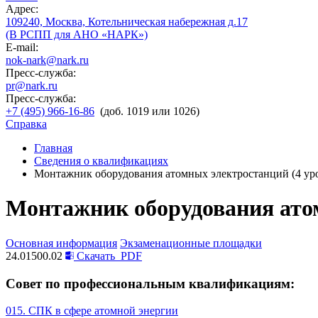
Адрес:
109240, Москва, Котельническая набережная д.17
(В РСПП для АНО «НАРК»)
E-mail:
nok-nark@nark.ru
Пресс-служба:
pr@nark.ru
Пресс-служба:
+7 (495) 966-16-86
(доб. 1019 или 1026)
Справка
Главная
Сведения о квалификациях
Монтажник оборудования атомных электростанций (4 ур
Монтажник оборудования ато
Основная информация
Экзаменационные площадки
24.01500.02
Скачать
PDF
Совет по профессиональным квалификациям:
015. СПК в сфере атомной энергии