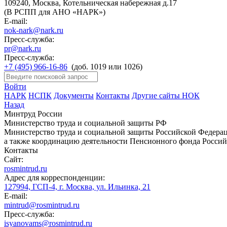
109240, Москва, Котельническая набережная д.17
(В РСПП для АНО «НАРК»)
E-mail:
nok-nark@nark.ru
Пресс-служба:
pr@nark.ru
Пресс-служба:
+7 (495) 966-16-86
(доб. 1019 или 1026)
Войти
НАРК
НСПК
Документы
Контакты
Другие сайты НОК
Назад
Минтруд России
Министерство труда и социальной защиты РФ
Министерство труда и социальной защиты Российской Федераци
а также координацию деятельности Пенсионного фонда Россий
Контакты
Сайт:
rosmintrud.ru
Адрес для корреспонденции:
127994, ГСП-4, г. Москва, ул. Ильинка, 21
E-mail:
mintrud@rosmintrud.ru
Пресс-служба:
isyanovams@rosmintrud.ru