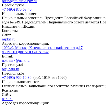
pressa@mintrud.gov.ru
Пресс-служба:
+7 (495) 870-68-46
Национальный совет
Национальный совет при Президенте Российской Федерации по
года № 249. Председателем Национального совета является П
Николаевич Шохин.
Контакты
Сайт:
nspkrf.ru
Адрес для корреспонденции:
109240, Москва, Котельническая набережная д.17
(В РСПП для АНО «НАРК»)
E-mail:
nok-nark@nark.ru
Пресс-служба:
pr@nark.ru
Пресс-служба:
+7 (495) 966-16-86
(доб. 1019 или 1026)
Национальное агентство
Главной целью Национального агентства развития квалификац
Контакты
Сайт:
nark.ru
Адрес для корреспонденции: