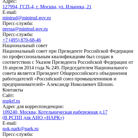
Адрес:
127994, ГСП-4, г. Москва, ул. Ильинка, 21
E-mail:
mintrud@mintrud.gov.ru
Пресс-служба:
pressa@mintrud.gov.ru
Пресс-служба:
+7 (495) 870-68-46
Национальный совет
Национальный совет при Президенте Российской Федерации
по профессиональным квалификациям был создан в
соответствии с Указом Президента Российской Федерации от
16 апреля 2014 года № 249. Председателем Национального
совета является Президент Общероссийского объединения
работодателей «Российский союз промышленников и
предпринимателей» Александр Николаевич Шохин.
Контакты
Сайт:
nspkrf.ru
Адрес для корреспонденции:
109240, Москва, Котельническая набережная д.17
(В РСПП для АНО «НАРК»)
E-mail:
nok-nark@nark.ru
Пресс-служба: