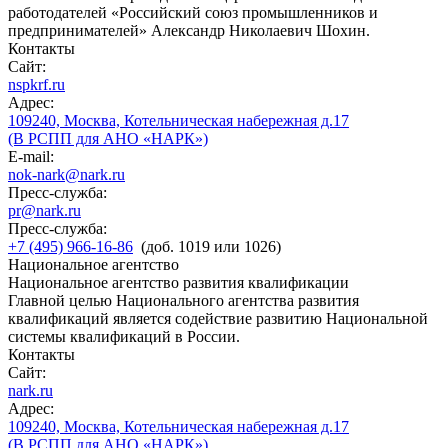
работодателей «Российский союз промышленников и
предпринимателей» Александр Николаевич Шохин.
Контакты
Сайт:
nspkrf.ru
Адрес:
109240, Москва, Котельническая набережная д.17
(В РСПП для АНО «НАРК»)
E-mail:
nok-nark@nark.ru
Пресс-служба:
pr@nark.ru
Пресс-служба:
+7 (495) 966-16-86
(доб. 1019 или 1026)
Национальное агентство
Национальное агентство развития квалификации
Главной целью Национального агентства развития
квалификаций является содействие развитию Национальной
системы квалификаций в России.
Контакты
Сайт:
nark.ru
Адрес:
109240, Москва, Котельническая набережная д.17
(В РСПП для АНО «НАРК»)