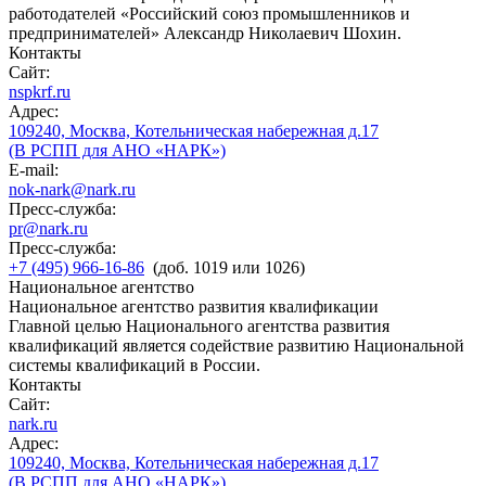
работодателей «Российский союз промышленников и
предпринимателей» Александр Николаевич Шохин.
Контакты
Сайт:
nspkrf.ru
Адрес:
109240, Москва, Котельническая набережная д.17
(В РСПП для АНО «НАРК»)
E-mail:
nok-nark@nark.ru
Пресс-служба:
pr@nark.ru
Пресс-служба:
+7 (495) 966-16-86
(доб. 1019 или 1026)
Национальное агентство
Национальное агентство развития квалификации
Главной целью Национального агентства развития
квалификаций является содействие развитию Национальной
системы квалификаций в России.
Контакты
Сайт:
nark.ru
Адрес:
109240, Москва, Котельническая набережная д.17
(В РСПП для АНО «НАРК»)