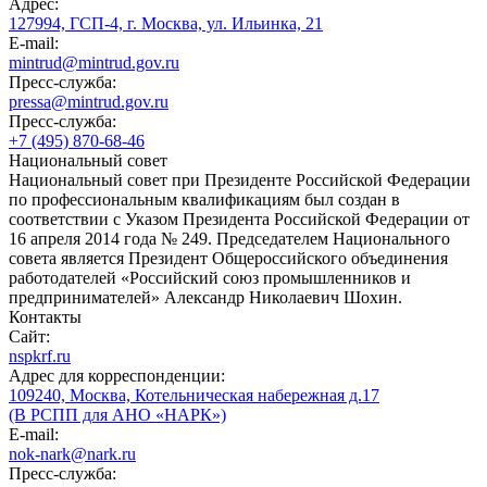
Адрес:
127994, ГСП-4, г. Москва, ул. Ильинка, 21
E-mail:
mintrud@mintrud.gov.ru
Пресс-служба:
pressa@mintrud.gov.ru
Пресс-служба:
+7 (495) 870-68-46
Национальный совет
Национальный совет при Президенте Российской Федерации
по профессиональным квалификациям был создан в
соответствии с Указом Президента Российской Федерации от
16 апреля 2014 года № 249. Председателем Национального
совета является Президент Общероссийского объединения
работодателей «Российский союз промышленников и
предпринимателей» Александр Николаевич Шохин.
Контакты
Сайт:
nspkrf.ru
Адрес для корреспонденции:
109240, Москва, Котельническая набережная д.17
(В РСПП для АНО «НАРК»)
E-mail:
nok-nark@nark.ru
Пресс-служба: