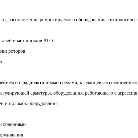
ости, расположение ремонтируемого оборудования, технологиче
деталей и механизмов РТО
вки роторов
ч
влением и с радиоактивными средами, к фланцевым соединениям
 регулирующей арматуры, оборудования, работающего с агресси
ей и поломок оборудования
пособлениями
борудования