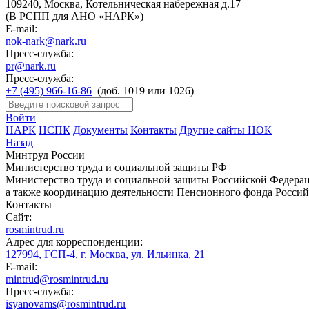
109240, Москва, Котельническая набережная д.17
(В РСПП для АНО «НАРК»)
E-mail:
nok-nark@nark.ru
Пресс-служба:
pr@nark.ru
Пресс-служба:
+7 (495) 966-16-86
(доб. 1019 или 1026)
Войти
НАРК
НСПК
Документы
Контакты
Другие сайты НОК
Назад
Минтруд России
Министерство труда и социальной защиты РФ
Министерство труда и социальной защиты Российской Федераци
а также координацию деятельности Пенсионного фонда Россий
Контакты
Сайт:
rosmintrud.ru
Адрес для корреспонденции:
127994, ГСП-4, г. Москва, ул. Ильинка, 21
E-mail:
mintrud@rosmintrud.ru
Пресс-служба:
isyanovams@rosmintrud.ru