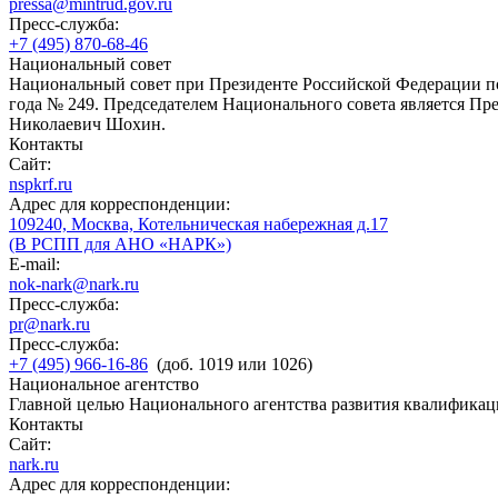
pressa@mintrud.gov.ru
Пресс-служба:
+7 (495) 870-68-46
Национальный совет
Национальный совет при Президенте Российской Федерации по
года № 249. Председателем Национального совета является П
Николаевич Шохин.
Контакты
Сайт:
nspkrf.ru
Адрес для корреспонденции:
109240, Москва, Котельническая набережная д.17
(В РСПП для АНО «НАРК»)
E-mail:
nok-nark@nark.ru
Пресс-служба:
pr@nark.ru
Пресс-служба:
+7 (495) 966-16-86
(доб. 1019 или 1026)
Национальное агентство
Главной целью Национального агентства развития квалификац
Контакты
Сайт:
nark.ru
Адрес для корреспонденции: