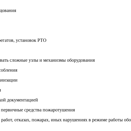
удования
регатов, установок РТО
ировать сложные узлы и механизмы оборудования
собления
ханизации
я
ской документацией
и первичные средства пожаротушения
 работ, отказах, пожарах, иных нарушениях в режиме работы об