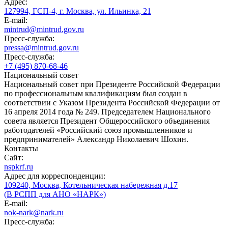
Адрес:
127994, ГСП-4, г. Москва, ул. Ильинка, 21
E-mail:
mintrud@mintrud.gov.ru
Пресс-служба:
pressa@mintrud.gov.ru
Пресс-служба:
+7 (495) 870-68-46
Национальный совет
Национальный совет при Президенте Российской Федерации
по профессиональным квалификациям был создан в
соответствии с Указом Президента Российской Федерации от
16 апреля 2014 года № 249. Председателем Национального
совета является Президент Общероссийского объединения
работодателей «Российский союз промышленников и
предпринимателей» Александр Николаевич Шохин.
Контакты
Сайт:
nspkrf.ru
Адрес для корреспонденции:
109240, Москва, Котельническая набережная д.17
(В РСПП для АНО «НАРК»)
E-mail:
nok-nark@nark.ru
Пресс-служба: