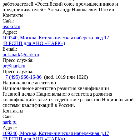
работодателей «Российский союз промышленников и
предпринимателей» Александр Николаевич Шохин.
Контакты
Сайт:
nspkrf.ru
Адрес:
109240, Москва, Котельническая набережная д.17
(В РСПП для АНО «НАРК»)
E-mail:
nok-nark@nark.ru
Пресс-служба:
pr@nark.ru
Пресс-служба:
+7 (495) 966-16-86
(доб. 1019 или 1026)
Национальное агентство
Национальное агентство развития квалификации
Главной целью Национального агентства развития
квалификаций является содействие развитию Национальной
системы квалификаций в России.
Контакты
Сайт:
nark.ru
Адрес:
109240, Москва, Котельническая набережная д.17
(В РСПП для АНО «НАРК»)