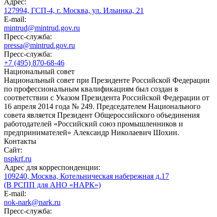
Адрес:
127994, ГСП-4, г. Москва, ул. Ильинка, 21
E-mail:
mintrud@mintrud.gov.ru
Пресс-служба:
pressa@mintrud.gov.ru
Пресс-служба:
+7 (495) 870-68-46
Национальный совет
Национальный совет при Президенте Российской Федерации
по профессиональным квалификациям был создан в
соответствии с Указом Президента Российской Федерации от
16 апреля 2014 года № 249. Председателем Национального
совета является Президент Общероссийского объединения
работодателей «Российский союз промышленников и
предпринимателей» Александр Николаевич Шохин.
Контакты
Сайт:
nspkrf.ru
Адрес для корреспонденции:
109240, Москва, Котельническая набережная д.17
(В РСПП для АНО «НАРК»)
E-mail:
nok-nark@nark.ru
Пресс-служба: