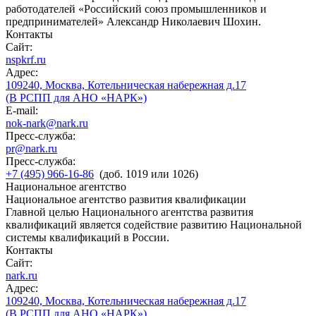
работодателей «Российский союз промышленников и
предпринимателей» Александр Николаевич Шохин.
Контакты
Сайт:
nspkrf.ru
Адрес:
109240, Москва, Котельническая набережная д.17
(В РСПП для АНО «НАРК»)
E-mail:
nok-nark@nark.ru
Пресс-служба:
pr@nark.ru
Пресс-служба:
+7 (495) 966-16-86
(доб. 1019 или 1026)
Национальное агентство
Национальное агентство развития квалификации
Главной целью Национального агентства развития
квалификаций является содействие развитию Национальной
системы квалификаций в России.
Контакты
Сайт:
nark.ru
Адрес:
109240, Москва, Котельническая набережная д.17
(В РСПП для АНО «НАРК»)