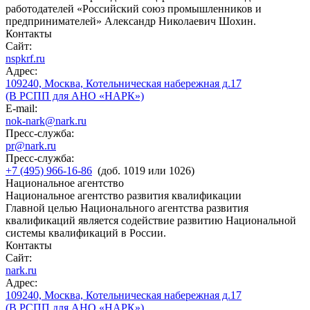
работодателей «Российский союз промышленников и
предпринимателей» Александр Николаевич Шохин.
Контакты
Сайт:
nspkrf.ru
Адрес:
109240, Москва, Котельническая набережная д.17
(В РСПП для АНО «НАРК»)
E-mail:
nok-nark@nark.ru
Пресс-служба:
pr@nark.ru
Пресс-служба:
+7 (495) 966-16-86
(доб. 1019 или 1026)
Национальное агентство
Национальное агентство развития квалификации
Главной целью Национального агентства развития
квалификаций является содействие развитию Национальной
системы квалификаций в России.
Контакты
Сайт:
nark.ru
Адрес:
109240, Москва, Котельническая набережная д.17
(В РСПП для АНО «НАРК»)