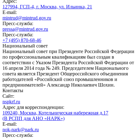
Адрес:
127994, ГСП-4, г. Москва, ул. Ильинка, 21
E-mail:
mintrud@mintrud.gov.ru
Пресс-служба:
pressa@mintrud.gov.ru
Пресс-служба:
+7 (495) 870-68-46
Национальный совет
Национальный совет при Президенте Российской Федерации
по профессиональным квалификациям был создан в
соответствии с Указом Президента Российской Федерации от
16 апреля 2014 года № 249. Председателем Национального
совета является Президент Общероссийского объединения
работодателей «Российский союз промышленников и
предпринимателей» Александр Николаевич Шохин.
Контакты
Сайт:
nspkrf.ru
Адрес для корреспонденции:
109240, Москва, Котельническая набережная д.17
(В РСПП для АНО «НАРК»)
E-mail:
nok-nark@nark.ru
Пресс-служба: