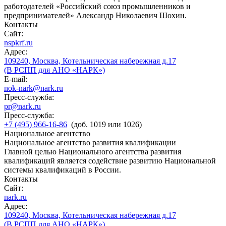
работодателей «Российский союз промышленников и
предпринимателей» Александр Николаевич Шохин.
Контакты
Сайт:
nspkrf.ru
Адрес:
109240, Москва, Котельническая набережная д.17
(В РСПП для АНО «НАРК»)
E-mail:
nok-nark@nark.ru
Пресс-служба:
pr@nark.ru
Пресс-служба:
+7 (495) 966-16-86
(доб. 1019 или 1026)
Национальное агентство
Национальное агентство развития квалификации
Главной целью Национального агентства развития
квалификаций является содействие развитию Национальной
системы квалификаций в России.
Контакты
Сайт:
nark.ru
Адрес:
109240, Москва, Котельническая набережная д.17
(В РСПП для АНО «НАРК»)