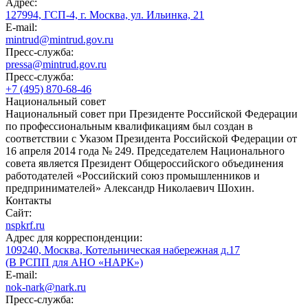
Адрес:
127994, ГСП-4, г. Москва, ул. Ильинка, 21
E-mail:
mintrud@mintrud.gov.ru
Пресс-служба:
pressa@mintrud.gov.ru
Пресс-служба:
+7 (495) 870-68-46
Национальный совет
Национальный совет при Президенте Российской Федерации
по профессиональным квалификациям был создан в
соответствии с Указом Президента Российской Федерации от
16 апреля 2014 года № 249. Председателем Национального
совета является Президент Общероссийского объединения
работодателей «Российский союз промышленников и
предпринимателей» Александр Николаевич Шохин.
Контакты
Сайт:
nspkrf.ru
Адрес для корреспонденции:
109240, Москва, Котельническая набережная д.17
(В РСПП для АНО «НАРК»)
E-mail:
nok-nark@nark.ru
Пресс-служба: