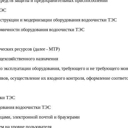
 средств защиты и предохранительных приспособлений
ТЭС
онструкции и модернизации оборудования водоочистки ТЭС
номичности оборудования водоочистки ТЭС
ческих ресурсов (далее - МТР)
бщехозяйственного назначения
 по эксплуатации оборудования, требующего и не требующего мо
ктивов, осуществление их входного контроля, оформление соотве
тки ТЭС
удования водоочистки ТЭС
ицами, электронной почтой и браузерами
м на уровне пользователя