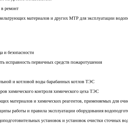
 в ремонт
, фильтрующих материалов и других МТР для эксплуатации водо
а и безопасности
рять исправность первичных средств пожаротушения
ельной и котловой воды барабанных котлов ТЭС
оров химического контроля химического цеха ТЭС
ующих материалов и химических реагентов, применяемых для оч
ринципы работы и правила эксплуатации оборудования водоподго
одоподготовительных установок и установок очистки сточных в