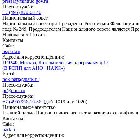
pressa@mintrud.gov.ru
Пресс-служба:
+7 (495) 870-68-46
Национальный совет
Национальный совет при Президенте Российской Федерации по
года № 249. Председателем Национального совета является П
Николаевич Шохин.
Контакты
Сайт:
nspkrf.ru
Адрес для корреспонденции:
109240, Москва, Котельническая набережная д.17
(В РСПП для АНО «НАРК»)
E-mail:
nok-nark@nark.ru
Пресс-служба:
pr@nark.ru
Пресс-служба:
+7 (495) 966-16-86
(доб. 1019 или 1026)
Национальное агентство
Главной целью Национального агентства развития квалификац
Контакты
Сайт:
nark.ru
Адрес для корреспонденции: