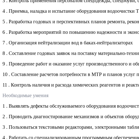
3 . Контроль применения персоналом спецодежды, спецобуви,
4 . Приемка, наладка и испытание оборудования водоочистки 
5 . Разработка годовых и перспективных планов ремонта, рек
6 . Разработка мероприятий по повышению надежности и эко
7 . Организация нейтрализации вод в баках-нейтрализаторах
8 . Составление годовых заявок на поставку материально-техни
9 . Проведение работ и оказание услуг производственного и о
10 . Составление расчетов потребности в МТР и планов услуг
11 . Контроль наличия и расхода химических реагентов и реа
Необходимые умения
1 . Выявлять дефекты обслуживаемого оборудования водоочис
2 . Проводить диагностирование механизмов и объектов обор
3 . Пользоваться текстовыми редакторами, электронными табл
4 . Работать со специализированным программным обеспечение