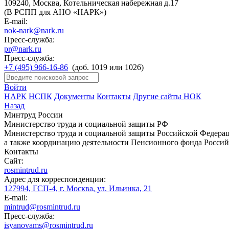
109240, Москва, Котельническая набережная д.17
(В РСПП для АНО «НАРК»)
E-mail:
nok-nark@nark.ru
Пресс-служба:
pr@nark.ru
Пресс-служба:
+7 (495) 966-16-86
(доб. 1019 или 1026)
Войти
НАРК
НСПК
Документы
Контакты
Другие сайты НОК
Назад
Минтруд России
Министерство труда и социальной защиты РФ
Министерство труда и социальной защиты Российской Федераци
а также координацию деятельности Пенсионного фонда Россий
Контакты
Сайт:
rosmintrud.ru
Адрес для корреспонденции:
127994, ГСП-4, г. Москва, ул. Ильинка, 21
E-mail:
mintrud@rosmintrud.ru
Пресс-служба:
isyanovams@rosmintrud.ru