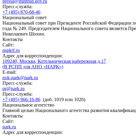
pressa@mintrud.gov.ru
Пресс-служба:
+7 (495) 870-68-46
Национальный совет
Национальный совет при Президенте Российской Федерации по
года № 249. Председателем Национального совета является П
Николаевич Шохин.
Контакты
Сайт:
nspkrf.ru
Адрес для корреспонденции:
109240, Москва, Котельническая набережная д.17
(В РСПП для АНО «НАРК»)
E-mail:
nok-nark@nark.ru
Пресс-служба:
pr@nark.ru
Пресс-служба:
+7 (495) 966-16-86
(доб. 1019 или 1026)
Национальное агентство
Главной целью Национального агентства развития квалификац
Контакты
Сайт:
nark.ru
Адрес для корреспонденции: