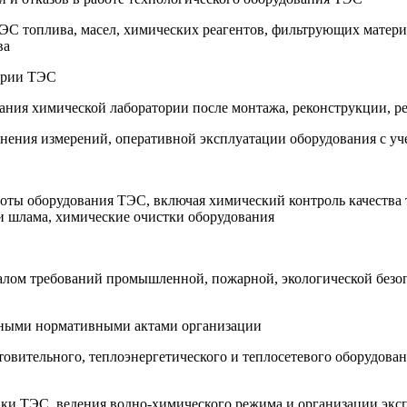
ЭС топлива, масел, химических реагентов, фильтрующих материа
ва
тории ТЭС
ания химической лаборатории после монтажа, реконструкции, р
олнения измерений, оперативной эксплуатации оборудования с у
боты оборудования ТЭС, включая химический контроль качества
 и шлама, химические очистки оборудования
лом требований промышленной, пожарной, экологической безопа
льными нормативными актами организации
овительного, теплоэнергетического и теплосетевого оборудова
вки ТЭС, ведения водно-химического режима и организации экс