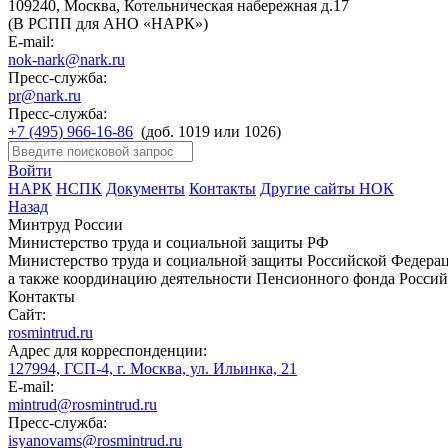
109240, Москва, Котельническая набережная д.17
(В РСПП для АНО «НАРК»)
E-mail:
nok-nark@nark.ru
Пресс-служба:
pr@nark.ru
Пресс-служба:
+7 (495) 966-16-86
(доб. 1019 или 1026)
Войти
НАРК
НСПК
Документы
Контакты
Другие сайты НОК
Назад
Минтруд России
Министерство труда и социальной защиты РФ
Министерство труда и социальной защиты Российской Федераци
а также координацию деятельности Пенсионного фонда Россий
Контакты
Сайт:
rosmintrud.ru
Адрес для корреспонденции:
127994, ГСП-4, г. Москва, ул. Ильинка, 21
E-mail:
mintrud@rosmintrud.ru
Пресс-служба:
isyanovams@rosmintrud.ru