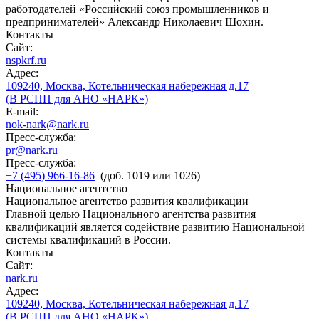
работодателей «Российский союз промышленников и
предпринимателей» Александр Николаевич Шохин.
Контакты
Сайт:
nspkrf.ru
Адрес:
109240, Москва, Котельническая набережная д.17
(В РСПП для АНО «НАРК»)
E-mail:
nok-nark@nark.ru
Пресс-служба:
pr@nark.ru
Пресс-служба:
+7 (495) 966-16-86
(доб. 1019 или 1026)
Национальное агентство
Национальное агентство развития квалификации
Главной целью Национального агентства развития
квалификаций является содействие развитию Национальной
системы квалификаций в России.
Контакты
Сайт:
nark.ru
Адрес:
109240, Москва, Котельническая набережная д.17
(В РСПП для АНО «НАРК»)