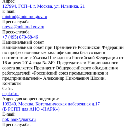
Адрес:
127994, ГСП-4, г. Москва, ул. Ильинка, 21
E-mail:
mintrud@mintrud.gov.ru
Пресс-служба:
pressa@mintrud.gov.ru
Пресс-служба:
+7 (495) 870-68-46
Национальный совет
Национальный совет при Президенте Российской Федерации
по профессиональным квалификациям был создан в
соответствии с Указом Президента Российской Федерации от
16 апреля 2014 года № 249. Председателем Национального
совета является Президент Общероссийского объединения
работодателей «Российский союз промышленников и
предпринимателей» Александр Николаевич Шохин.
Контакты
Сайт:
nspkrf.ru
Адрес для корреспонденции:
109240, Москва, Котельническая набережная д.17
(В РСПП для АНО «НАРК»)
E-mail:
nok-nark@nark.ru
Пресс-служба: