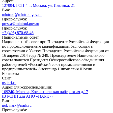
Адрес:
127994, ГСП-4, г. Москва, ул. Ильинка, 21
E-mail:
mintrud@mintrud.gov.ru
Пресс-служба:
pressa@mintrud.gov.ru
Пресс-служба:
+7 (495) 870-68-46
Национальный совет
Национальный совет при Президенте Российской Федерации
по профессиональным квалификациям был создан в
соответствии с Указом Президента Российской Федерации от
16 апреля 2014 года № 249. Председателем Национального
совета является Президент Общероссийского объединения
работодателей «Российский союз промышленников и
предпринимателей» Александр Николаевич Шохин.
Контакты
Сайт:
nspkrf.ru
Адрес для корреспонденции:
109240, Москва, Котельническая набережная д.17
(В РСПП для АНО «НАРК»)
E-mail:
nok-nark@nark.ru
Пресс-служба: