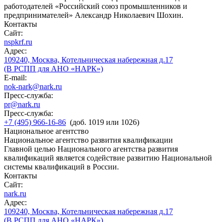
работодателей «Российский союз промышленников и
предпринимателей» Александр Николаевич Шохин.
Контакты
Сайт:
nspkrf.ru
Адрес:
109240, Москва, Котельническая набережная д.17
(В РСПП для АНО «НАРК»)
E-mail:
nok-nark@nark.ru
Пресс-служба:
pr@nark.ru
Пресс-служба:
+7 (495) 966-16-86
(доб. 1019 или 1026)
Национальное агентство
Национальное агентство развития квалификации
Главной целью Национального агентства развития
квалификаций является содействие развитию Национальной
системы квалификаций в России.
Контакты
Сайт:
nark.ru
Адрес:
109240, Москва, Котельническая набережная д.17
(В РСПП для АНО «НАРК»)