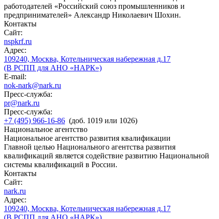
работодателей «Российский союз промышленников и
предпринимателей» Александр Николаевич Шохин.
Контакты
Сайт:
nspkrf.ru
Адрес:
109240, Москва, Котельническая набережная д.17
(В РСПП для АНО «НАРК»)
E-mail:
nok-nark@nark.ru
Пресс-служба:
pr@nark.ru
Пресс-служба:
+7 (495) 966-16-86
(доб. 1019 или 1026)
Национальное агентство
Национальное агентство развития квалификации
Главной целью Национального агентства развития
квалификаций является содействие развитию Национальной
системы квалификаций в России.
Контакты
Сайт:
nark.ru
Адрес:
109240, Москва, Котельническая набережная д.17
(В РСПП для АНО «НАРК»)