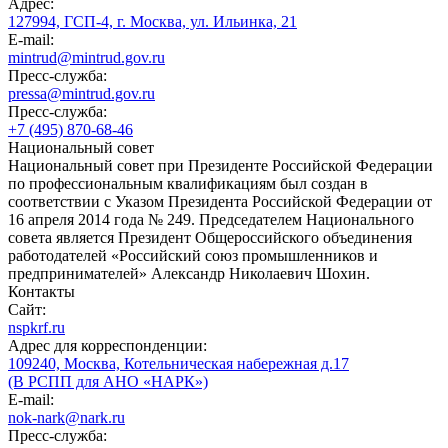
Адрес:
127994, ГСП-4, г. Москва, ул. Ильинка, 21
E-mail:
mintrud@mintrud.gov.ru
Пресс-служба:
pressa@mintrud.gov.ru
Пресс-служба:
+7 (495) 870-68-46
Национальный совет
Национальный совет при Президенте Российской Федерации
по профессиональным квалификациям был создан в
соответствии с Указом Президента Российской Федерации от
16 апреля 2014 года № 249. Председателем Национального
совета является Президент Общероссийского объединения
работодателей «Российский союз промышленников и
предпринимателей» Александр Николаевич Шохин.
Контакты
Сайт:
nspkrf.ru
Адрес для корреспонденции:
109240, Москва, Котельническая набережная д.17
(В РСПП для АНО «НАРК»)
E-mail:
nok-nark@nark.ru
Пресс-служба: